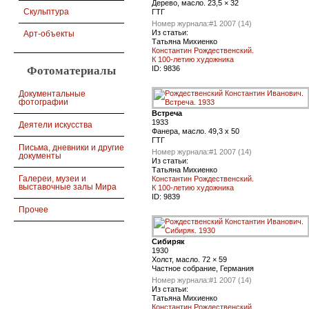
Дерево, масло. 23,5 × 32
Скульптура
ГТГ
Номер журнала:
#1 2007 (14)
Из статьи:
Арт-объекты
Татьяна Михиенко
Константин Рождественский.
К 100-летию художника
ID:
9836
Фотоматериалы
Документальные
фотографии
Встреча
1933
Деятели искусства
Фанера, масло. 49,3 х 50
ГТГ
Письма, дневники и другие
Номер журнала:
#1 2007 (14)
документы
Из статьи:
Татьяна Михиенко
Галереи, музеи и
Константин Рождественский.
выставочные залы Мира
К 100-летию художника
ID:
9839
Прочее
Сибиряк
1930
Холст, масло. 72 × 59
Частное собрание, Германия
Номер журнала:
#1 2007 (14)
Из статьи:
Татьяна Михиенко
Константин Рождественский.