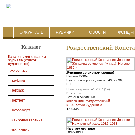
О ЖУРНАЛЕ
РУБРИКИ
НОВОСТИ
ФОНД «
Каталог
Рождественский Конст
Каталог иллюстраций
журнала (список
художников)
Живопись
Женщина со снопом (жница)
Начало 1930-х
Бумага на картоне, масло. 43,5 × 30,5
Графика
ГТГ
Номер журнала:
#1 2007 (14)
Пейзаж
Из статьи:
Татьяна Михиенко
Портрет
Константин Рождественский.
К 100-летию художника
ID:
9833
Натюрморт
Жанровая картина
На утренней заре
Иконопись
1932–1933