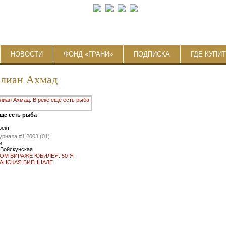
НОВОСТИ
ФОНД «ГРАНИ»
ПОДПИСКА
ГДЕ КУПИ
лиан Ахмад
еще есть рыба
оект
урнала:
#1 2003 (01)
и:
 Войскунская
ТОМ ВИРАЖЕ ЮБИЛЕЯ: 50-Я
АНСКАЯ БИЕННАЛЕ