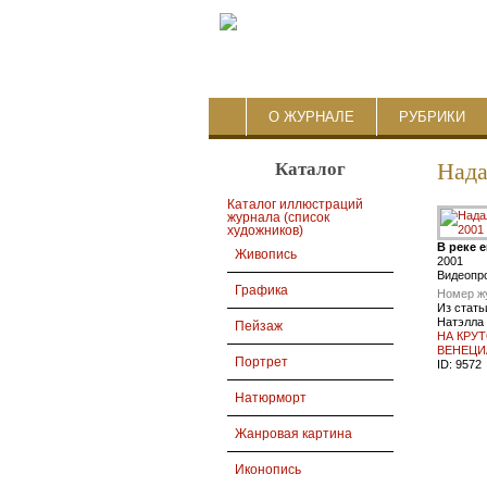
О ЖУРНАЛЕ
РУБРИКИ
Каталог
Нада
Каталог иллюстраций
журнала (список
художников)
В реке 
Живопись
2001
Видеопр
Графика
Номер ж
Из стать
Натэлла
Пейзаж
НА КРУ
ВЕНЕЦИ
Портрет
ID:
9572
Натюрморт
Жанровая картина
Иконопись