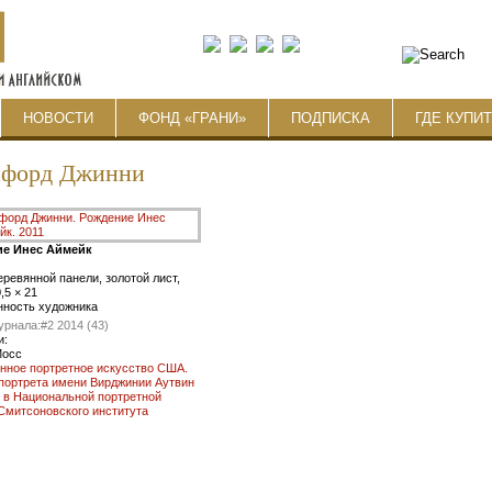
НОВОСТИ
ФОНД «ГРАНИ»
ПОДПИСКА
ГДЕ КУПИ
нфорд Джинни
е Инес Аймейк
еревянной панели, золотой лист,
0,5 × 21
нность художника
урнала:
#2 2014 (43)
и:
Мосс
нное портретное искусство США.
портрета имени Вирджинии Аутвин
 в Национальной портретной
Смитсоновского института