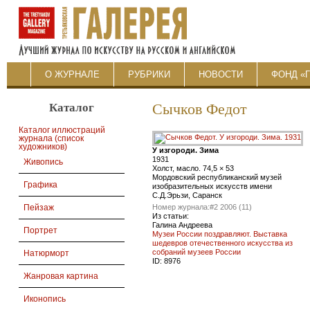
О ЖУРНАЛЕ
РУБРИКИ
НОВОСТИ
ФОНД «
Каталог
Сычков Федот
Каталог иллюстраций
журнала (список
художников)
У изгороди. Зима
1931
Живопись
Холст, масло. 74,5 × 53
Мордовский республиканский музей
Графика
изобразительных искусств имени
С.Д.Эрьзи, Саранск
Номер журнала:
#2 2006 (11)
Пейзаж
Из статьи:
Галина Андреева
Портрет
Музеи России поздравляют. Выставка
шедевров отечественного искусства из
собраний музеев России
Натюрморт
ID:
8976
Жанровая картина
Иконопись