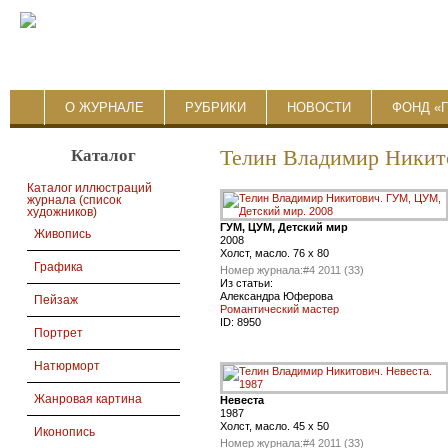
О ЖУРНАЛЕ
РУБРИКИ
НОВОСТИ
ФОНД «
Каталог
Телин Владимир Никит
Каталог иллюстраций
журнала (список
художников)
ГУМ, ЦУМ, Детский мир
Живопись
2008
Холст, масло. 76 x 80
Графика
Номер журнала:
#4 2011 (33)
Из статьи:
Александра Юферова
Пейзаж
Романтический мастер
ID:
8950
Портрет
Натюрморт
Жанровая картина
Невеста
1987
Холст, масло. 45 x 50
Иконопись
Номер журнала:
#4 2011 (33)