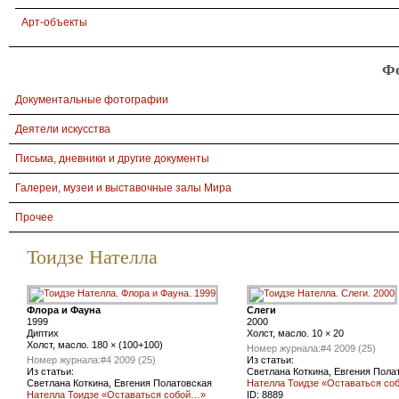
Арт-объекты
Ф
Документальные фотографии
Деятели искусства
Письма, дневники и другие документы
Галереи, музеи и выставочные залы Мира
Прочее
Тоидзе Нателла
Флора и Фауна
Слеги
1999
2000
Диптих
Холст, масло. 10 × 20
Холст, масло. 180 × (100+100)
Номер журнала:
#4 2009 (25)
Номер журнала:
#4 2009 (25)
Из статьи:
Из статьи:
Светлана Коткина, Евгения Пола
Светлана Коткина, Евгения Полатовская
Нателла Тоидзе «Оставаться с
Нателла Тоидзе «Оставаться собой…»
ID:
8889