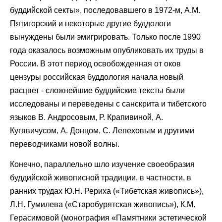
буддийской секты», последовавшего в 1972-м, А.М.
Пятигорский и некоторые другие буддологи
вынуждены были эмигрировать. Только после 1990
года оказалось возможным опубликовать их труды в
России. В этот период освобожденная от оков
цензуры российская буддология начала новый
расцвет - сложнейшие буддийские тексты были
исследованы и переведены с санскрита и тибетского
языков В. Андросовым, Р. Крапивиной, А.
Кугявичусом, А. Донцом, С. Лепеховым и другими
переводчиками новой волны.
Конечно, параллельно шло изучение своеобразия
буддийской живописной традиции, в частности, в
ранних трудах Ю.Н. Рериха («Тибетская живопись»),
Л.Н. Гумилева («Старобурятская живопись»), К.М.
Герасимовой (монография «Памятники эстетической