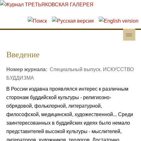
Перейти к основному содержанию
Skip to search
toggle
Вторичное меню
Введение
Номер журнала:
Специальный выпуск. ИСКУССТВО
БУДДИЗМА
В России издавна проявлялся интерес к различным
сторонам буддийской культуры - религиозно-
обрядовой, фольклорной, литературной,
философской, медицинской, художественной... Среди
заинтересованных в буддийских идеях было немало
представителей высокой культуры - мыслителей,
литераторов, художников, теологов. Достаточно,