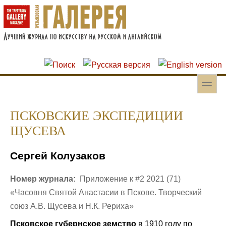
Перейти к основному содержанию
Skip to search
toggle
Вторичное меню
ПСКОВСКИЕ ЭКСПЕДИЦИИ
ЩУСЕВА
Сергей Колузаков
Номер журнала:
Приложение к #2 2021 (71)
«Часовня Святой Анастасии в Пскове. Творческий
союз А.В. Щусева и Н.К. Рериха»
Псковское губернское земство
в 1910 году по