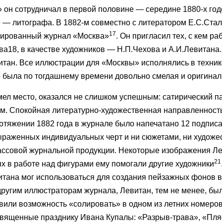
он сотрудничал в первой половине — середине 1880-х год
е — литографа. В 1882-м совместно с литератором Е.С.Ста
17
рированный журнал «Москва»
. Он пригласил тех, с кем ра
ва18, в качестве художников — Н.П.Чехова и А.И.Левитана
итан. Все иллюстрации для «Москвы» исполнялись в техник
о была по тогдашнему времени довольно смелая и оригинал
мел место, оказался не слишком успешным: сатирический 
им. Спокойная литературно-художественная направленност
ротяжении 1882 года в журнале было напечатано 12 подпис
ыраженных индивидуальных черт и ни сюжетами, ни худож
ассовой журнальной продукции. Некоторые изображения Л
21
ях в работе над фигурами ему помогали другие художники
итана мог использоваться для создания пейзажных фонов в
 другим иллюстраторам журнала, Левитан, тем не менее, бы
авили возможность «солировать» в одном из летних номеров 
священные празднику Ивана Купалы: «Разрыв-трава», «Пля