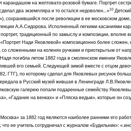
л карандашом на желтовато-розовой бумаге. Портрет сест
10
сделал два экземпляра и то остался недоволен...»
Детский
, сохранившийся после революции в ее московском доме, 
ллекции А.А.Сидорова. Исполненный легкими касаниями ка
 портрет, традиционный по замыслу и композиции, вполне 
 «Портрет Нади Яковлевой» композиционно более сложен,
, со сложенными на коленях ручками и приоткрытым от нап
 Надя погибла летом 1882 года в смоленском имении Яков
тившей его семьей. Следующей зимой вместе с отцом девоч
82, ГТГ), по которому сделал для Яковлевых рисунок боль
 передала в Русский музей жившая в Ленинграде Л.В.Яковл
тьяковскую галерею попали подаренные семейству Яковлев
а», «Гадание на венках» и «Пляска ведьм», которые он соз
«Москва» за 1882 год являются наиболее ранними его рабо
 что ее учитель сотрудничал с журналом «Будильник»: «.ин