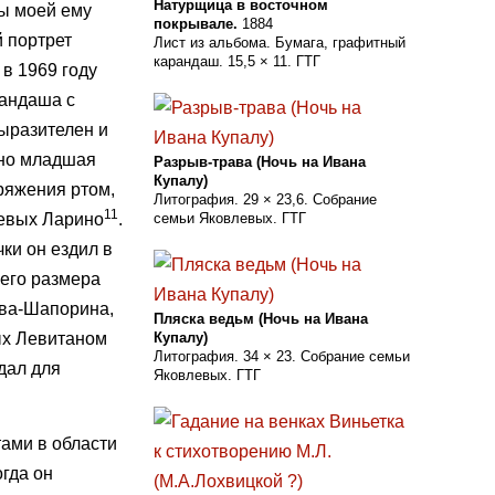
Натурщица в восточном
ры моей ему
покрывале.
1884
 портрет
Лист из альбома. Бумага, графитный
карандаш. 15,5 × 11. ГТГ
в 1969 году
рандаша с
выразителен и
 но младшая
Разрыв-трава (Ночь на Ивана
Купалу)
ряжения ртом,
Литография. 29 × 23,6. Cобраниe
11
левых Ларино
.
семьи Яковлевых. ГТГ
ки он ездил в
шего размера
ева-Шапорина,
Пляска ведьм (Ночь на Ивана
ых Левитаном
Купалу)
Литография. 34 × 23. Cобраниe семьи
дал для
Яковлевых. ГТГ
тами в области
огда он