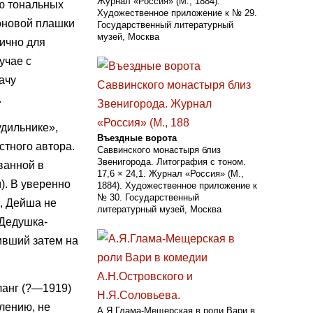
Журнал «Россия» (М., 1884).
ью тональных
Художественное приложение к № 29.
фоновой плашки
Государственный литературный
музей, Москва
пично для
учае с
ачу
.
удильнике»,
Въездные ворота
стного автора.
Саввинского монастыря близ
Звенигорода. Литография с тоном.
ванной в
17,6 × 24,1. Журнал «Россия» (М.,
). В уверенно
1884). Художественное приложение к
№ 30. Государственный
, Дейша не
литературный музей, Москва
«Дедушка-
ивший затем на
ланг (?—1919)
лению, не
А.Я.Глама-Мещерская в роли Вари в