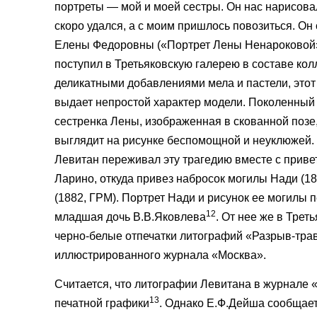
портреты — мой и моей сестры. Он нас нарисова
скоро удался, а с моим пришлось повозиться. Он 
Елены Федоровны («Портрет Лены Ненароковой»)
поступил в Третьяковскую галерею в составе ко
деликатными добавлениями мела и пастели, этот
выдает непростой характер модели. Поколенный
сестренка Лены, изображенная в скованной позе
выглядит на рисунке беспомощной и неуклюжей.
Левитан переживал эту трагедию вместе с приве
Ларино, откуда привез набросок могилы Нади (18
(1882, ГРМ). Портрет Нади и рисунок ее могилы
12
младшая дочь В.В.Яковлева
. От нее же в Тре
черно-белые отпечатки литографий «Разрыв-трав
иллюстрированного журнала «Москва».
Считается, что литографии Левитана в журнале 
13
печатной графики
. Однако Е.Ф.Дейша сообщает,