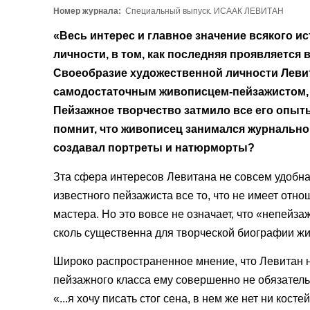
Номер журнала:
Специальный выпуск. ИСААК ЛЕВИТАН
«Весь интерес и главное значение всякого и
личности, в том, как последняя проявляется в
Своеобразие художественной личности Левит
самодостаточным живописцем-пейзажистом, 
Пейзажное творчество затмило все его опыты
помнит, что живописец занимался журнально
создавал портреты и натюрморты?
Зта сфера интересов Левитана не совсем удобна
известного пейзажиста все то, что не имеет отн
мастера. Но это вовсе не означает, что «непейз
сколь существенна для творческой биографии ж
Широко распространенное мнение, что Левитан н
пейзажного класса ему совершенно не обязательн
«...я хочу писать стог сена, в нем же нет ни костей