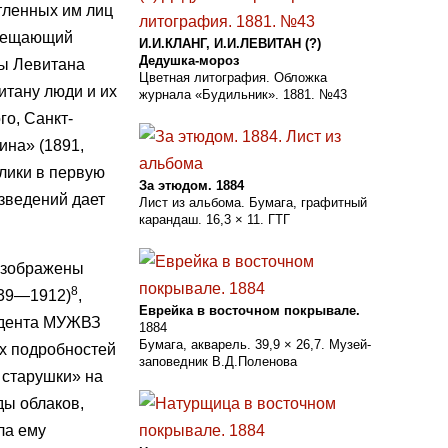
атленных им лиц
свещающий
И.И.КЛАНГ, И.И.ЛЕВИТАН (?)
Дедушка-мороз
ты Левитана
Цветная литография. Обложка
итану люди и их
журнала «Будильник». 1881. №43
о, Санкт-
ина» (1891,
лики в первую
За этюдом. 1884
изведений дает
Лист из альбома. Бумага, графитный
карандаш. 16,3 × 11. ГТГ
 изображены
8
839—1912)
,
Еврейка в восточном покрывале.
тудента МУЖВЗ
1884
Бумага, акварель. 39,9 × 26,7. Музей-
х подробностей
заповедник В.Д.Поленова
 старушки» на
ды облаков,
ла ему