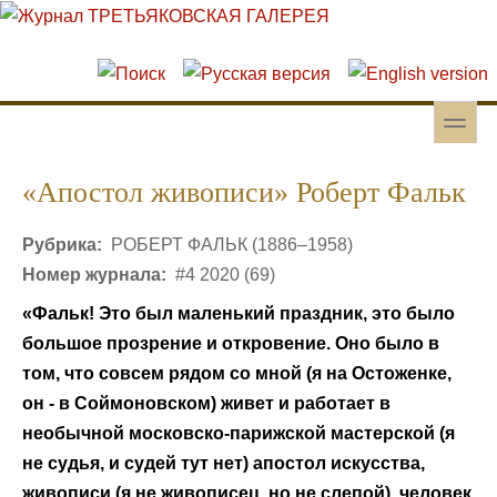
Перейти к основному содержанию
Skip to search
toggle
Вторичное меню
«Апостол живописи» Роберт Фальк
Рубрика:
РОБЕРТ ФАЛЬК (1886–1958)
Номер журнала:
#4 2020 (69)
«Фальк! Это был маленький праздник, это было
большое прозрение и откровение. Оно было в
том, что совсем рядом со мной (я на Остоженке,
он - в Соймоновском) живет и работает в
необычной московско-парижской мастерской (я
не судья, и судей тут нет) апостол искусства,
живописи (я не живописец, но не слепой), человек