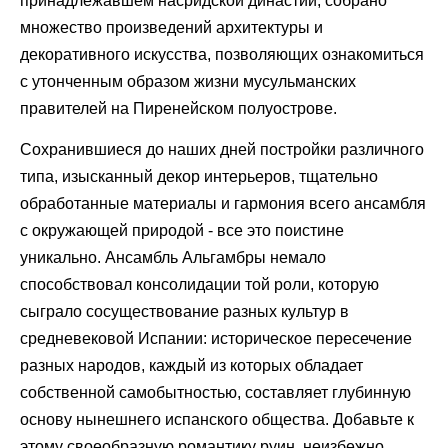
принадлежавшем насридской династии, собрано
множество произведений архитектуры и
декоративного искусства, позволяющих ознакомиться
с утонченным образом жизни мусульманских
правителей на Пиренейском полуострове.
Сохранившиеся до наших дней постройки различного
типа, изысканный декор интерьеров, тщательно
обработанные материалы и гармония всего ансамбля
с окружающей природой - все это поистине
уникально. Ансамбль Альгамбры немало
способствовал консолидации той роли, которую
сыграло сосуществование разных культур в
средневековой Испании: историческое пересечение
разных народов, каждый из которых обладает
собственной самобытностью, составляет глубинную
основу нынешнего испанского общества. Добавьте к
этому своеобразную романтику руин, неизбежно