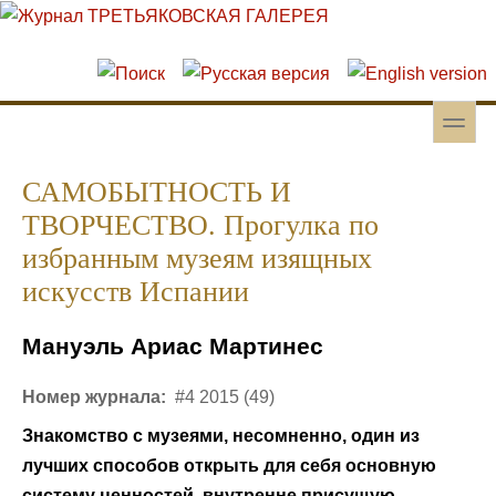
Перейти к основному содержанию
Skip to search
toggle
Вторичное меню
САМОБЫТНОСТЬ И
ТВОРЧЕСТВО. Прогулка по
избранным музеям изящных
искусств Испании
Мануэль Ариас Мартинес
Номер журнала:
#4 2015 (49)
Знакомство с музеями, несомненно, один из
лучших способов открыть для себя основную
систему ценностей, внутренне присущую