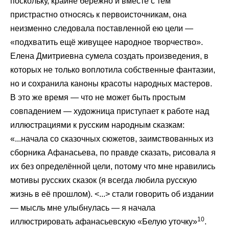
поскольку, крайне бережно и вместе с тем
пристрастно относясь к первоисточникам, она
неизменно следовала поставленной ею цели —
«подхватить ещё живущее народное творчество».
Елена Дмитриевна сумела создать произведения, в
которых не только воплотила собственные фантазии,
но и сохранила каноны красоты народных мастеров.
В это же время — что не может быть простым
совпадением — художница приступает к работе над
иллюстрациями к русским народным сказкам:
«...начала со сказочных сюжетов, заимствованных из
сборника Афанасьева, по правде сказать, рисовала я
их без определённой цели, потому что мне нравились
мотивы русских сказок (я всегда любила русскую
жизнь в её прошлом). <...> стали говорить об издании
— мысль мне улыбнулась — я начала
10
иллюстрировать афанасьевскую «Белую уточку»
.