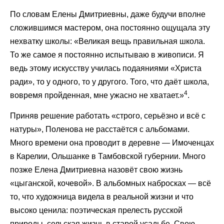
По словам Елены Дмитриевны, даже будучи вполне
сложившимся мастером, она постоянно ощущала эту
нехватку школы: «Великая вещь правильная школа.
То же самое я постоянно испытываю в живописи. Я
ведь этому искусству училась подаяниями «Христа
ради», то у одного, то у другого. Того, что даёт школа,
4
вовремя пройденная, мне ужасно не хватает.»
.
Приняв решение работать «строго, серьёзно и всё с
натуры», Поленова не расстаётся с альбомами.
Много времени она проводит в деревне — Имоченцах
в Карелии, Ольшанке в Тамбовской губернии. Много
позже Елена Дмитриевна назовёт свою жизнь
«цыганской, кочевой». В альбомных набросках — всё
то, что художница видела в реальной жизни и что
высоко ценила: поэтическая прелесть русской
природы, сельская жизнь в старой усадьбе. Свою