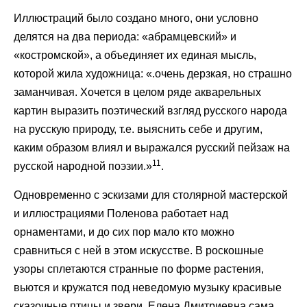
Иллюстраций было создано много, они условно
делятся на два периода: «абрамцевский» и
«костромской», а объединяет их единая мысль,
которой жила художница: «.очень дерзкая, но страшно
заманчивая. Хочется в целом ряде акварельных
картин выразить поэтический взгляд русского народа
на русскую природу, т.е. выяснить себе и другим,
каким образом влиял и выражался русский пейзаж на
11
русской народной поэзии.»
.
Одновременно с эскизами для столярной мастерской
и иллюстрациями Поленова работает над
орнаментами, и до сих пор мало кто можно
сравниться с ней в этом искусстве. В роскошные
узоры сплетаются странные по форме растения,
вьются и кружатся под неведомую музыку красивые
сказочные птицы и звери. Елена Дмитриевна сама