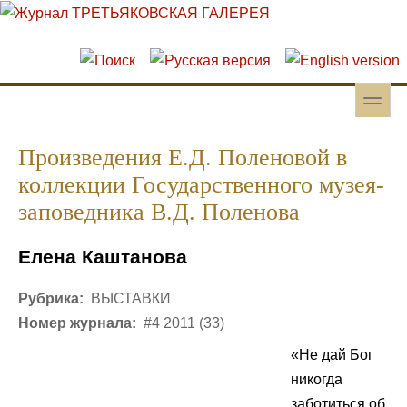
Перейти к основному содержанию
Skip to search
toggle
Вторичное меню
Произведения Е.Д. Поленовой в
коллекции Государственного музея-
заповедника В.Д. Поленова
Елена Каштанова
Рубрика:
ВЫСТАВКИ
Номер журнала:
#4 2011 (33)
«Не дай Бог
никогда
заботиться об