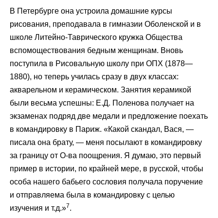
В Петербурге она устроила домашние курсы
рисования, преподавала в гимназии Оболенской и в
школе Литейно-Таврического кружка Общества
вспомоществования бедным женщинам. Вновь
поступила в Рисовальную школу при ОПХ (1878—
1880), но теперь училась сразу в двух классах:
акварельном и керамическом. Занятия керамикой
были весьма успешны: Е.Д. Поленова получает на
экзаменах подряд две медали и предложение поехать
в командировку в Париж. «Какой скандал, Вася, —
писала она брату, — меня посылают в командировку
за границу от О-ва поощрения. Я думаю, это первый
пример в истории, по крайней мере, в русской, чтобы
особа нашего бабьего сословия получала поручение
и отправляема была в командировку с целью
7
изучения и т.д.»
.