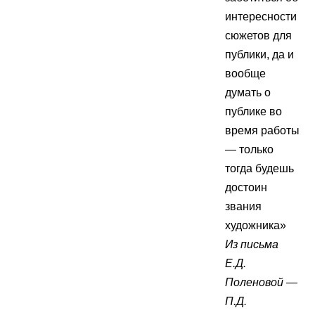
интересности
сюжетов для
публики, да и
вообще
думать о
публике во
время работы
— только
тогда будешь
достоин
звания
художника»
Из письма
Е.Д.
Поленовой —
П.Д.