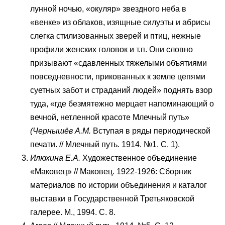
лунной ночью, «окуляр» звездного неба в
«венке» из облаков, изящные силуэты и абрисы
слегка стилизованных зверей и птиц, нежные
профили женских головок и т.п. Они словно
призывают «сдавленных тяжелыми объятиями
повседневности, прикованных к земле цепями
суетных забот и страданий людей» поднять взор
туда, «где безмятежно мерцает напоминающий о
вечной, нетленной красоте Млечный путь»
(Чернышёв А.М.
Вступая в ряды периодической
печати. // Млечный путь. 1914. №1. С. 1).
Илюхина Е.А.
Художественное объединение
«Маковец» // Маковец. 1922-1926: Сборник
материалов по истории объединения и каталог
выставки в Государственной Третьяковской
галерее. М., 1994. С. 8.