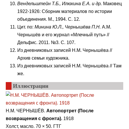
Вендельштейн Т.Б., Илюхина Е.А. и др.
Маковец
1922-1926: Сборник материалов по истории
объединения. М., 1994. С. 12.
Цит. по:
Минина Ю.Л., Чернышёва П.Н.
А.М.
Чернышёв и его журнал «Млечный путь» //
Дельфис. 2011. №3. С. 107.
Из дневниковых записей Н.М. Чернышёва //
Архив семьи художника.
Из дневниковых записей Н.М. Чернышёва // Там
же.
Иллюстрации
Н.М. ЧЕРНЫШЁВ.
Автопортрет (После
возвращения с фронта).
1918
Холст, масло. 70 × 50. ГТГ