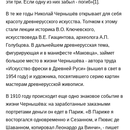
эти три. Если одну из них забыл - погиб»[1].
В те же годы Николай Чернышёв открывает для себя
красоту древнерусского искусства. Толчком к этому
стали лекции историка В.О. Ключевского,
искусствоведа В.Е. Гиацинтова, археолога А.П.
Голубцова. В дальнейшем древнерусская тема,
фигурирующая и в манифесте «Маковца», займет
большое место в жизни Чернышёва - автора труда
«Искусство фрески в Древней Руси» (вышел в свет в
1954 году) и художника, посвятившего серию картин
мастерам древнерусской живописи.
В 1910 году происходит еще одно знаковое событие в
жизни Чернышёва: на заработанные заказными
портретами деньги он едет в Париж. «В Париже я
восторгался одновременно и Сезанном, и Пювис де
Шаванном, копировал Леонардо да Винчи», - пишет