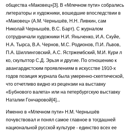
общества «Маковец»[3]. В «Млечном пути» собрались
литераторы и художники, вошедшие впоследствии в
«Маковец» (А.М. Чернышёв, Н.Н. Ливкин, сам
Николай Чернышёв, В.С. Барт). С журналом
сотрудничали художники Н.И. Яныченко, И.А. Скуйе,
Н.А. Тырса, В.А. Чернов, М.С. Родионов, П.И. Львов,
П.А. Шиллинговский, А.С. Ястржембский, М.И. Кури л
ко, скульптор С.Д. Эрьзя и другие. По отношению к
авангардистским проявлениям в искусстве 1910-х
годов позиция журнала была умеренно-скептической,
что отчетливо видно из рецензии на выставку
«Бубнового валета» или на петербургскую выставку
Наталии Гончаровой[4]...
Именно в «Млечном пути» Н.М. Чернышёв
почувствовал и понял самое главное в тогдашней
национальной русской культуре - единство всех ее