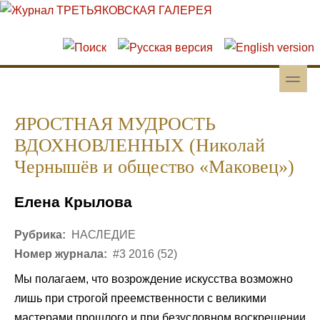
Перейти к основному содержанию
Skip to search
toggle
Вторичное меню
ЯРОСТНАЯ МУДРОСТЬ
ВДОХНОВЛЕННЫХ (Николай
Чернышёв и общество «Маковец»)
Елена Крылова
Рубрика:
НАСЛЕДИЕ
Номер журнала:
#3 2016 (52)
Мы полагаем, что возрождение искусства возможно
лишь при строгой преемственности с великими
мастерами прошлого и при безусловном воскрешении