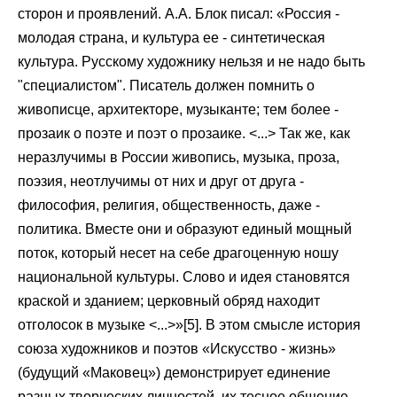
сторон и проявлений. А.А. Блок писал: «Россия -
молодая страна, и культура ее - синтетическая
культура. Русскому художнику нельзя и не надо быть
"специалистом". Писатель должен помнить о
живописце, архитекторе, музыканте; тем более -
прозаик о поэте и поэт о прозаике. <...> Так же, как
неразлучимы в России живопись, музыка, проза,
поэзия, неотлучимы от них и друг от друга -
философия, религия, общественность, даже -
политика. Вместе они и образуют единый мощный
поток, который несет на себе драгоценную ношу
национальной культуры. Слово и идея становятся
краской и зданием; церковный обряд находит
отголосок в музыке <...>»[5]. В этом смысле история
союза художников и поэтов «Искусство - жизнь»
(будущий «Маковец») демонстрирует единение
разных творческих личностей, их тесное общение,