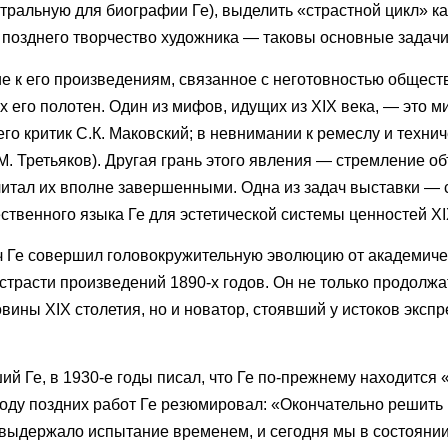
тральную для биографии Ге), выделить «страстной цикл» ка
у позднего творчество художника — таковы основные задачи
е к его произведениям, связанное с неготовностью общес
х его полотен. Один из мифов, идущих из XIX века, — это м
о критик С.К. Маковский; в невнимании к ремеслу и техни
.М. Третьяков). Другая грань этого явления — стремление о
читал их вполне завершенными. Одна из задач выставки — с
ственного языка Ге для эстетической системы ценностей XI
 Ге совершил головокружительную эволюцию от академиче
страсти произведений 1890-х годов. Он не только продолжа
ины XIX столетия, но и новатор, стоявший у истоков эксп
ий Ге, в 1930-е годы писал, что Ге по-прежнему находится 
воду поздних работ Ге резюмировал: «Окончательно решить
а выдержало испытание временем, и сегодня мы в состоянии