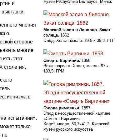
музей Республики Беларусь, Минск
ртин и
 выставки.
твенного мнения
Морской залив в Ливорно. Закат
иф о
солнца.
1862
Этюд. Холст, масло. 29.5 х 39,3. ГТГ
ческой стороне
бъявить многие
нять этот
Смерть Виргинии.
1858
Эскиз-вариант. Холст, масло. 97 х
X столетия.
133,5. ГРМ
ского
тель
рессионизма в
Голова римлянки.
1857.
Этюд к неосуществленной картине
«на испытании».
«Смерть Виргинии»
Холст, масло. 53,7x41,2. Киевский
 может только
музей русского искусства
 по