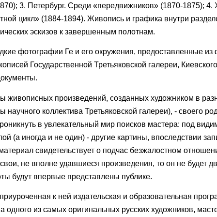
870); 3. Петербург. Среди «передвижников» (1870-1875); 4. 
растной цикл» (1884-1894). Живопись и графика внутри разде
фических эскизов к завершенным полотнам.
дкие фотографии Ге и его окружения, предоставленные из
укописей Государственной Третьяковской галереи, Киевского
документы.
ы живописных произведений, созданных художником в раз
ы научного коллектива Третьяковской галереи), - своего ро
роникнуть в увлекательный мир поисков мастера: под вид
 (а иногда и не один) - другие картины, впоследствии за
материал свидетельствует о подчас безжалостном отношени
свои, не вполне удавшиеся произведения, то он не будет д
оты будут впервые представлены публике.
 приуроченная к ней издательская и образовательная прогр
а одного из самых оригинальных русских художников, маст