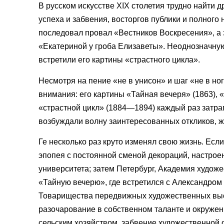
В русском искусстве XIX столетия трудно найти д
успеха и забвения, восторгов публики и полног
последовал провал «Вестников Воскресения», а 
«Екатериной у гроба Елизаветы». Неоднозначную 
встретили его картины «страстного цикла».
Несмотря на пение «не в унисон» и шаг «не в но
внимания: его картины «Тайная вечеря» (1863), 
«страстной цикл» (1884—1894) каждый раз затра
возбуждали волну заинтересованных откликов, ж
Ге несколько раз круто изменял свою жизнь. Есл
эпопея с постоянной сменой декораций, настроен
университета; затем Петербург, Академия художе
«Тайную вечерю», где встретился с Александром
Товарищества передвижных художественных выста
разочарование в собственном таланте и окружен
сельским хозяйством, забвение художественной о