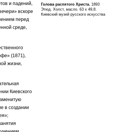
етов и падений,
Голова распятого Христа.
1893
Этюд. Холст, масло. 63 х 49,8.
вечери» вскоре
Киевский музей русского искусства
мением перед
енной среде,
ественного
фе» (1871),
ной жизни,
ательная
ении Киевского
знаменитую
ие в создании
ея»;
занятия
 учением,