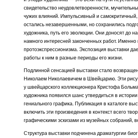
свидетельство неудовлетворенности, мучительны
чужих влияний. Импульсивный и самокритичный,
остались незавершенными, но сохранились подго
художника, путь его эволюции. Они доносят до н
намного интересней законченных работ. Именно 
протоэкспрессионизма. Экспозиция выставки дае
работы к ним в разные периоды его жизни.
Подлинной сенсацией выставки стало возвращен
Николаем Николаевичем в Швейцарию. Эти рисун
у швейцарского коллекционера Кристофа Больма
художника появился шанс утвердиться в истории 
гениального графика. Публикация в каталоге вы
включить эти произведения в контекст всего тво
графическими эскизами из музейных собраний, в
Структура выставки подчинена драматургии биог