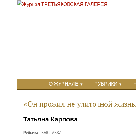
Перейти к основному содержанию
Skip to search
Primary menu
О ЖУРНАЛЕ
РУБРИКИ
Вторичное меню
«Он прожил не улиточной жизн
Татьяна Карпова
Рубрика:
ВЫСТАВКИ