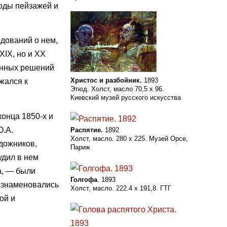
оды пейзажей и
едований о нем,
XIX, но и ХХ
ионных решений
Христос и разбойник.
1893
жался к
Этюд. Холст, масло 70,5 х 96.
Киевский музей русского искусства
онца 1850-х и
О.А.
Распятие.
1892
Холст, масло. 280 x 225. Музей Орсе,
удожников,
Париж
удил в нем
а, — были
Голгофа
. 1893
 ознаменовались
Холст, масло. 222.4 x 191,8. ГТГ
ой и