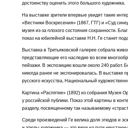
достоинству оценить этого большого художника.
На выставке зрители впервые увидят такие инте
«Вестники Воскресения» (1867, ГТГ) и «Суд сине
музея из-за плохого состояния сохранности. Бла
показ на юбилейной выставке Н.Н. Ге станет под
Выставка в Третьяковской галерее собрала живо
представляющие его наследие во всем многообра
пейзажи. В экспозицию вошли около 240 работ. Б
никогда ранее не экспонировалась. В выставке п
русского искусства, Национальный художественн
Картина «Распятие» (1892) из собрания Музея 
у российской публики. Показ этой картины в кон
разделу, посвященному так называемому «страст
Среди произведений Ге велика доля этюдов и эс
и этюды художника — это вехи на пути неустанны