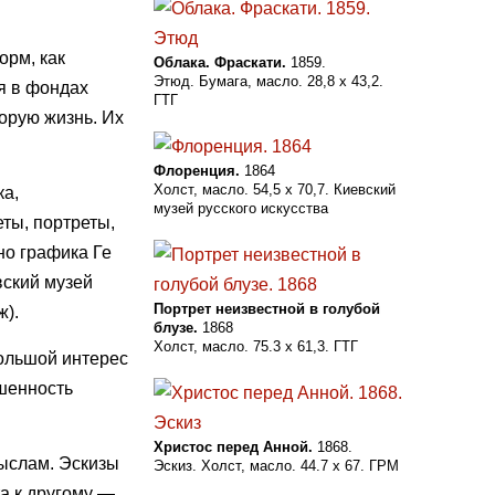
орм, как
Облака. Фраскати.
1859.
Этюд. Бумага, масло. 28,8 x 43,2.
ся в фондах
ГТГ
орую жизнь. Их
Флоренция.
1864
Холст, масло. 54,5 x 70,7. Киевский
ка,
музей русского искусства
ты, портреты,
но графика Ге
вский музей
Портрет неизвестной в голубой
ж).
блузе.
1868
Холст, масло. 75.3 х 61,3. ГТГ
большой интерес
ршенность
Христос перед Анной.
1868.
мыслам. Эскизы
Эскиз. Холст, масло. 44.7 х 67. ГРМ
а к другому —