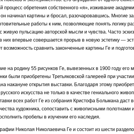
й процесс обретения собственного «я», изживание академи
 он начинал картины и бросал, разочаровавшись. Многие з
товительные работы к ним, позволяющие понять логику ра
ас живую пульсацию авторской мысли и чувства. Часто эски
в них впервые совершается прорыв в новую эстетику — эст
т возможность сравнить законченные картины Ге и подгот
ие на родину 55 рисунков Ге, вывезенных в 1900 году его
ки были приобретены Третьяковской галереей при участи
на накануне открытия выставки. Благодаря этому приобре
русского искусства не только в качестве гениального живоп
ставки всех работ Ге из собрания Кристофа Больмана даст 
рчества художника, сопоставить с живописными полотнами 
осполнить пробелы в изучении его наследия.
рафии Николая Николаевича Ге и состоит из шести раздело