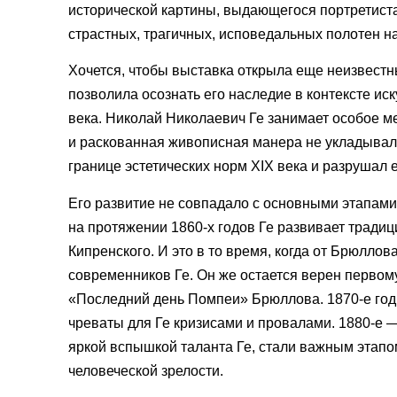
исторической картины, выдающегося портретист
страстных, трагичных, исповедальных полотен н
Хочется, чтобы выставка открыла еще неизвестн
позволила осознать его наследие в контексте иску
века. Николай Николаевич Ге занимает особое ме
и раскованная живописная манера не укладывал
границе эстетических норм XIX века и разрушал е
Его развитие не совпадало с основными этапами
на протяжении 1860-х годов Ге развивает традиц
Кипренского. И это в то время, когда от Брюлло
современников Ге. Он же остается верен первому
«Последний день Помпеи» Брюллова. 1870-е год
чреваты для Ге кризисами и провалами. 1880-е 
яркой вспышкой таланта Ге, стали важным этапо
человеческой зрелости.