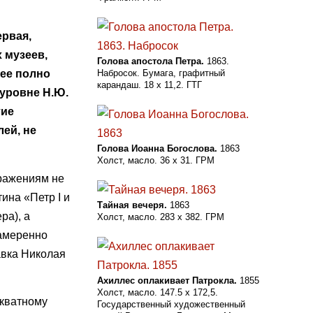
ервая,
х музеев,
Голова апостола Петра.
1863.
Набросок. Бумага, графитный
лее полно
карандаш. 18 х 11,2. ГТГ
 уровне Н.Ю.
тие
ей, не
Голова Иоанна Богослова.
1863
Холст, масло. 36 х 31. ГРМ
бражениям не
ина «Петр I и
Тайная вечеря.
1863
ра), а
Холст, масло. 283 х 382. ГРМ
намеренно
авка Николая
Ахиллес оплакивает Патрокла.
1855
Холст, масло. 147.5 х 172,5.
екватному
Государственный художественный