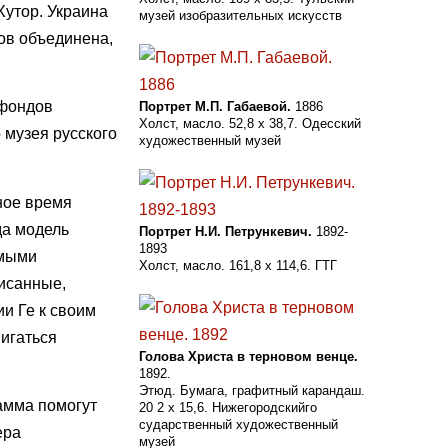
Хутор. Украина
музей изобразительных искусств
лов объединена,
 фондов
Портрет М.П. Габаевой.
1886
Холст, масло. 52,8 х 38,7. Одесский
 музея русского
художественный музей
ное время
да модель
Портрет Н.И. Петрункевич.
1892-
1893
имыми
Холст, масло. 161,8 х 114,6. ГТГ
писанные,
и Ге к своим
вигаться
Голова Христа в терновом венце.
1892.
Этюд. Бумага, графитный карандаш.
амма помогут
20 2 х 15,6. Нижегородскийго
сударственный художественный
ера
музей