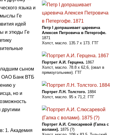
ческого языка и
амыслы Ге
звития идей
Петр I допрашивает царевича
зы и этюды Ге
Алексея Петровича в Петергофе.
1871
етику
Холст, масло. 135.7 х 173. ГТГ
овительные
Портрет А.И. Герцена.
1867
Холст, масло. 78.8 х 62,6, (овал в
 младшим сыном
прямоугольнике). ГТГ
и ОАО Банк ВТБ
тению у
Портрет Л.Н. Толстого.
1884
исца, но и
Холст, масло. 95 х 71,2. ГТГ
возможность
и другими
Портрет А.И. Слюсаревой (Гапка с
волами).
1875 (?)
в: 1. Академия
Холст, масло. 109 х 83,5. Тульский