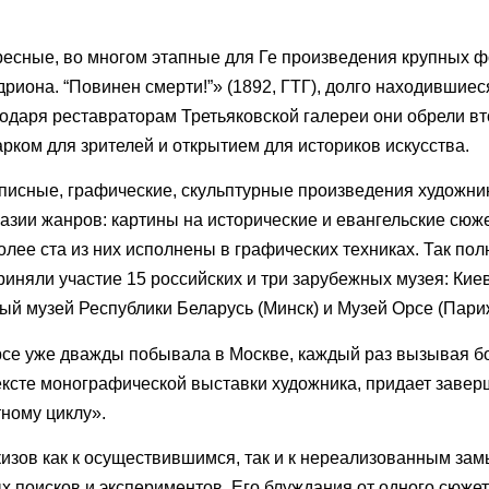
ресные, во многом этапные для Ге произведения крупных ф
дриона. “Повинен смерти!”» (1892, ГТГ), долго находившие
годаря реставраторам Третьяковской галереи они обрели вт
арком для зрителей и открытием для историков искусства.
писные, графические, скульптурные произведения художни
зии жанров: картины на исторические и евангельские сюже
олее ста из них исполнены в графических техниках. Так пол
риняли участие 15 российских и три зарубежных музея: Кие
ый музей Республики Беларусь (Минск) и Музей Орсе (Пари
Орсе уже дважды побывала в Москве, каждый раз вызывая 
тексте монографической выставки художника, придает заве
ному циклу».
кизов как к осуществившимся, так и к нереализованным за
х поисков и экспериментов. Его блуждания от одного сюжет