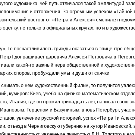
ругого художника, чей путь отличался такой амплитудой взл
о непонимания и отторжения. За огромным успехом «Тайной 
зрительский восторг от «Петра и Алексея» сменился недоу
оценку, не только в официальных кругах, но и в художеств
гу», Ге посчастливилось трижды оказаться в эпицентре общ
«Петр I допрашивает царевича Алексея Петровича в Петерго
гивали какой-то важный нерв общественной и художествен
арких споров, пробуждали умы и души от спячки.
и снимать о нем художественный фильм, то получится увлек
ий, кумиров: Киев, учеба на физико-математическом отдел
ств; Италия, где он прожил тринадцать лет, написал свою 
 Ивановым, Герценом и Бакуниным; вновь Петербург, участ
вок, увлечение русской историей, успех «Петра I и Алекс
ии, отъезд в Черниговскую губернию на хутор Ивановский, 
бщественностью; увлечение личностью Л.Н. Толстого и его