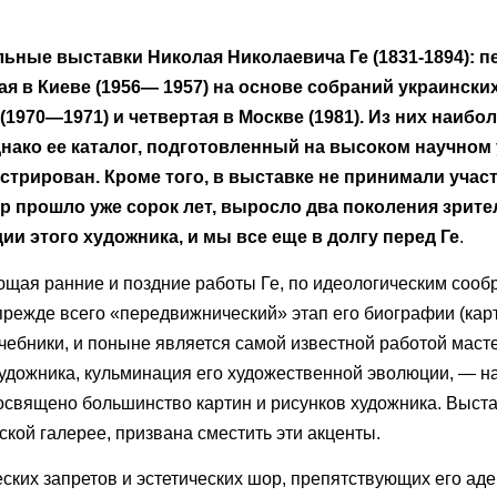
льные выставки Николая Николаевича Ге (1831-1894): п
рая в Киеве (1956— 1957) на основе собраний украински
(1970—1971) и четвертая в Москве (1981). Из них наибо
нако ее каталог, подготовленный на высоком научном
стрирован. Кроме того, в выставке не принимали учас
р прошло уже сорок лет, выросло два поколения зрител
 этого художника, и мы все еще в долгу перед Ге
.
ющая ранние и поздние работы Ге, по идеологическим соо
режде всего «передвижнический» этап его биографии (карт
бники, и поныне является самой известной работой масте
удожника, кульминация его художественной эволюции, — 
посвящено большинство картин и рисунков художника. Выст
ской галерее, призвана сместить эти акценты.
ских запретов и эстетических шор, препятствующих его ад