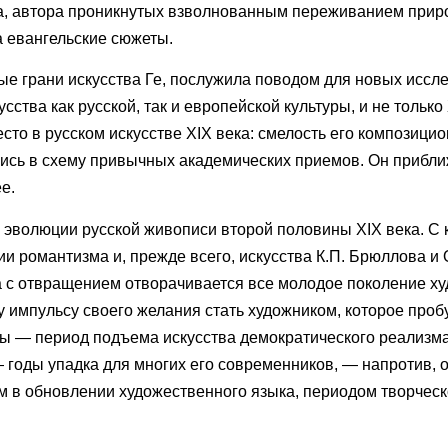
а, автора проникнутых взволнованным переживанием прир
а евангельские сюжеты.
ые грани искусства Ге, послужила поводом для новых иссл
сства как русской, так и европейской культуры, и не только 
сто в русском искусстве XIX века: смелость его композиц
ись в схему привычных академических приемов. Он прибли
е.
 эволюции русской живописи второй половины XIX века. С к
ии романтизма и, прежде всего, искусства К.П. Брюллова и 
ва с отвращением отворачивается все молодое поколение х
 импульсу своего желания стать художником, которое проб
ы — период подъема искусства демократического реализм
— годы упадка для многих его современников, — напротив,
м в обновлении художественного языка, периодом творческ