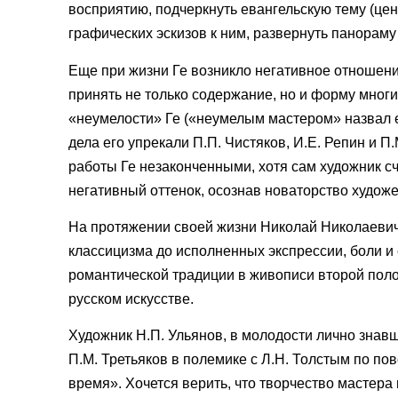
восприятию, подчеркнуть евангельскую тему (цен
графических эскизов к ним, развернуть панорам
Еще при жизни Ге возникло негативное отношени
принять не только содержание, но и форму многи
«неумелости» Ге («неумелым мастером» назвал ег
дела его упрекали П.П. Чистяков, И.Е. Репин и П
работы Ге незаконченными, хотя сам художник с
негативный оттенок, осознав новаторство художе
На протяжении своей жизни Николай Николаевич
классицизма до исполненных экспрессии, боли и 
романтической традиции в живописи второй полов
русском искусстве.
Художник Н.П. Ульянов, в молодости лично знавш
П.М. Третьяков в полемике с Л.Н. Толстым по по
время». Хочется верить, что творчество мастер