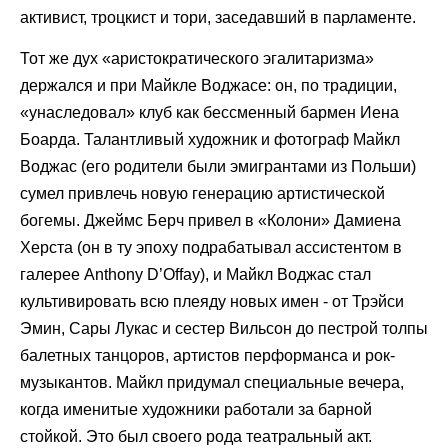
активист, троцкист и тори, заседавший в парламенте.
Тот же дух «аристократического эгалитаризма»
держался и при Майкле Воджасе: он, по традиции,
«унаследовал» клуб как бессменный бармен Иена
Боарда. Талантливый художник и фотограф Майкл
Воджас (его родители были эмигрантами из Польши)
сумел привлечь новую генерацию артистической
богемы. Джеймс Берч привел в «Колони» Дамиена
Херста (он в ту эпоху подрабатывал ассистентом в
галерее Anthony D’Offay), и Майкл Воджас стал
культивировать всю плеяду новых имен - от Трэйси
Эмин, Сары Лукас и сестер Вильсон до пестрой толпы
балетных танцоров, артистов перформанса и рок-
музыкантов. Майкл придумал специальные вечера,
когда именитые художники работали за барной
стойкой. Это был своего рода театральный акт.