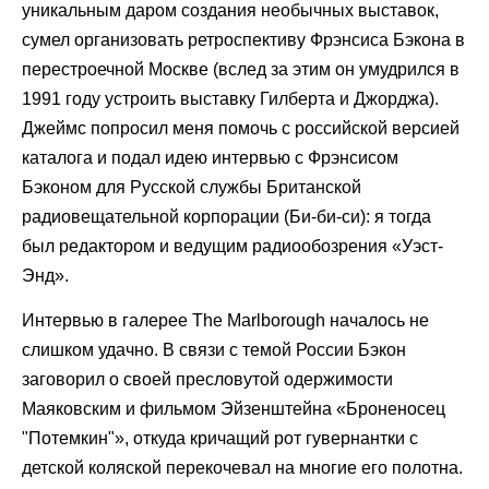
уникальным даром создания необычных выставок,
сумел организовать ретроспективу Фрэнсиса Бэкона в
перестроечной Москве (вслед за этим он умудрился в
1991 году устроить выставку Гилберта и Джорджа).
Джеймс попросил меня помочь с российской версией
каталога и подал идею интервью с Фрэнсисом
Бэконом для Русской службы Британской
радиовещательной корпорации (Би-би-си): я тогда
был редактором и ведущим радиообозрения «Уэст-
Энд».
Интервью в галерее The Marlborough началось не
слишком удачно. В связи с темой России Бэкон
заговорил о своей пресловутой одержимости
Маяковским и фильмом Эйзенштейна «Броненосец
"Потемкин"», откуда кричащий рот гувернантки с
детской коляской перекочевал на многие его полотна.