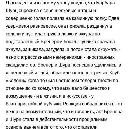
Я огляделся и к своему ужасу увидел, что Барбара
Шурц сбросила с себя шелковые штаны и
совершенно голая полезла на каминную полку. Едва
удерживая равновесие, она присела, раздвинула
колени и пустила струю в ловко и аккуратно
подставленный Бренером бокал. Публика сначала
ахнула, зашикала, загудела, а потом стала окружать -
явно с агрессивными намерениями - иностранных
скандалистов. Бренер и Шурц поспешно удалились, а
я, нетрезвый и злой, обратился к толпе с речью. Клуб
«Колони» когда-то был бастионом толерантности по
отношению ко всему, что вызывало бешенство и
возмущение - и в жизни, и в искусстве - у
благопристойной публики. Реакция собравшихся в тот
вечер на возмутительный, что и говорить, акт Бренера
и Шурц стала в действительности прощальным
освистыванием всего того, что отстаивали