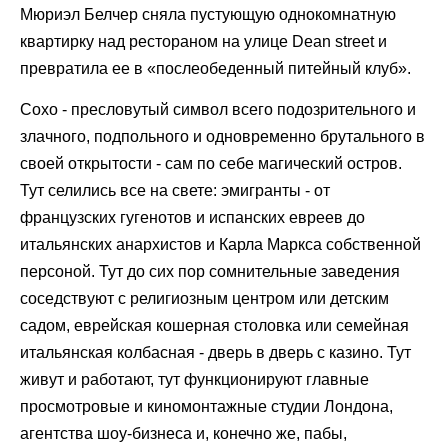
Мюриэл Белчер сняла пустующую однокомнатную
квартирку над рестораном на улице Dean street и
превратила ее в «послеобеденный питейный клуб».
Сохо - пресловутый символ всего подозрительного и
злачного, подпольного и одновременно брутального в
своей открытости - сам по себе магический остров.
Тут селились все на свете: эмигранты - от
французских гугенотов и испанских евреев до
итальянских анархистов и Карла Маркса собственной
персоной. Тут до сих пор сомнительные заведения
соседствуют с религиозным центром или детским
садом, еврейская кошерная столовка или семейная
итальянская колбасная - дверь в дверь с казино. Тут
живут и работают, тут функционируют главные
просмотровые и киномонтажные студии Лондона,
агентства шоу-бизнеса и, конечно же, пабы,