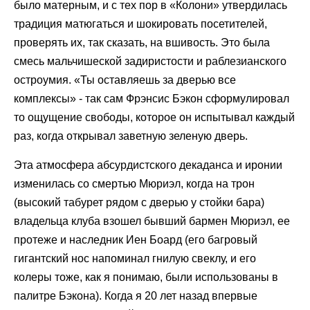
было матерным, и с тех пор в «Колони» утвердилась
традиция матюгаться и шокировать посетителей,
проверять их, так сказать, на вшивость. Это была
смесь мальчишеской задиристости и раблезианского
остроумия. «Ты оставляешь за дверью все
комплексы» - так сам Фрэнсис Бэкон сформулировал
то ощущение свободы, которое он испытывал каждый
раз, когда открывал заветную зеленую дверь.
Эта атмосфера абсурдистского декаданса и иронии
изменилась со смертью Мюриэл, когда на трон
(высокий табурет рядом с дверью у стойки бара)
владельца клуба взошел бывший бармен Мюриэл, ее
протеже и наследник Иен Боард (его багровый
гигантский нос напоминал гнилую свеклу, и его
колеры тоже, как я понимаю, были использованы в
палитре Бэкона). Когда я 20 лет назад впервые