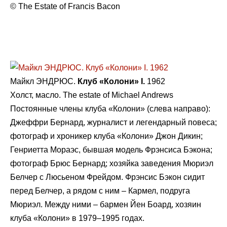
© The Estate of Francis Bacon
Майкл ЭНДРЮС.
Клуб «Колони» I.
1962
Холст, масло. The estate of Michael Andrews
Постоянные члены клуба «Колони» (слева направо):
Джеффри Бернард, журналист и легендарный повеса;
фотограф и хроникер клуба «Колони» Джон Дикин;
Генриетта Мораэс, бывшая модель Фрэнсиса Бэкона;
фотограф Брюс Бернард; хозяйка заведения Мюриэл
Белчер с Люсьеном Фрейдом. Фрэнсис Бэкон сидит
перед Белчер, а рядом с ним – Кармел, подруга
Мюриэл. Между ними – бармен Йeн Боард, хозяин
клуба «Колони» в 1979–1995 годах.