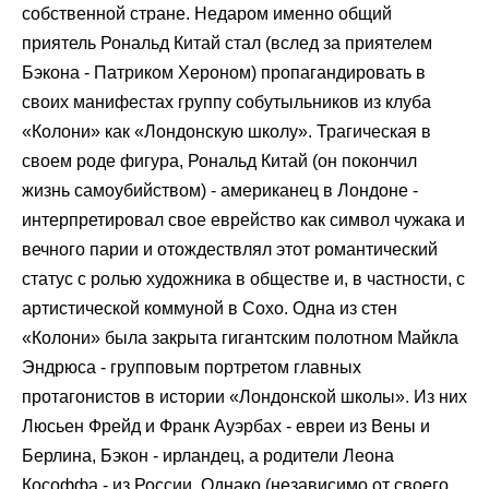
собственной стране. Недаром именно общий
приятель Рональд Китай стал (вслед за приятелем
Бэкона - Патриком Хероном) пропагандировать в
своих манифестах группу собутыльников из клуба
«Колони» как «Лондонскую школу». Трагическая в
своем роде фигура, Рональд Китай (он покончил
жизнь самоубийством) - американец в Лондоне -
интерпретировал свое еврейство как символ чужака и
вечного парии и отождествлял этот романтический
статус с ролью художника в обществе и, в частности, с
артистической коммуной в Сохо. Одна из стен
«Колони» была закрыта гигантским полотном Майкла
Эндрюса - групповым портретом главных
протагонистов в истории «Лондонской школы». Из них
Люсьен Фрейд и Франк Ауэрбах - евреи из Вены и
Берлина, Бэкон - ирландец, а родители Леона
Кософфа - из России. Однако (независимо от своего