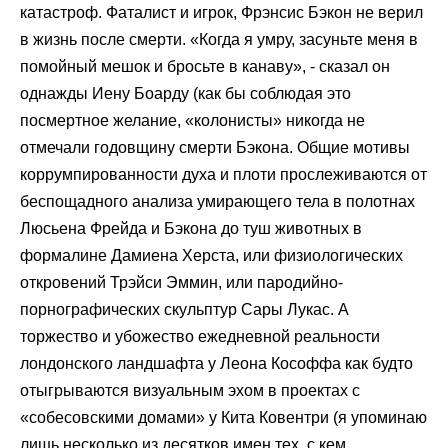
катастроф. Фаталист и игрок, Фрэнсис Бэкон не верил
в жизнь после смерти. «Когда я умру, засуньте меня в
помойный мешок и бросьте в канаву», - сказал он
однажды Иену Боарду (как бы соблюдая это
посмертное желание, «колонисты» никогда не
отмечали годовщину смерти Бэкона. Общие мотивы
коррумпированности духа и плоти прослеживаются от
беспощадного анализа умирающего тела в полотнах
Люсьена Фрейда и Бэкона до туш животных в
формалине Дамиена Херста, или физиологических
откровений Трэйси Эммин, или пародийно-
порнографических скульптур Сары Лукас. А
торжество и убожество ежедневной реальности
лондонского ландшафта у Леона Кософфа как будто
отыгрываются визуальным эхом в проектах с
«собесовскими домами» у Кита Ковентри (я упоминаю
лишь несколько из десятков имен тех, с кем