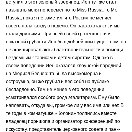
вступил в этот зеленый зверинец, Иен тут же стал
называть меня попеременно то Miss Russia, то Mr.
Russia, пока я не заметил, что Россия не меняет
своего пола каждую неделю. Он расхохотался, и мы
стали друзьями. При всей своей гротескности и
показной грубости Иен был добрейшим существом, он
не афишировал акты благотворительности и помощи
бездомным старикам и детям-сиротам. Однако в
своем поведении Иен оказался клоунской пародией
на Мюриэл Белчер: та была высокомерна и
остроумна, он же грубил и вел себя на публике
беспардонно. Тем не менее в его поведении
усматривался особого рода эгалитаризм. Ему было
наплевать, откуда вы, громкое ли у вас имя или нет. В
те годы в комнатушке «Колони» толпились вместе
владелец порншопа и организатор конференций по
искусству, представитель церковного совета и панк-