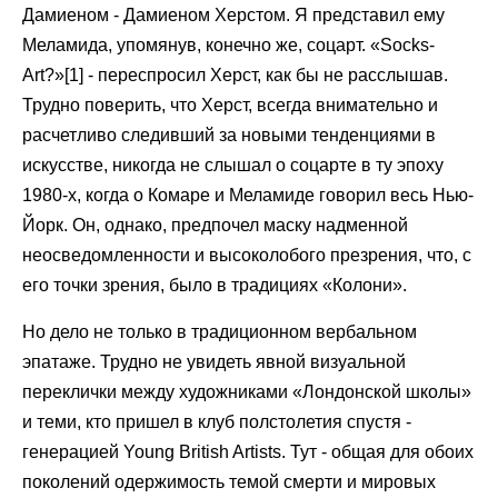
Дамиеном - Дамиеном Херстом. Я представил ему
Меламида, упомянув, конечно же, соцарт. «Socks-
Art?»[1] - переспросил Херст, как бы не расслышав.
Трудно поверить, что Херст, всегда внимательно и
расчетливо следивший за новыми тенденциями в
искусстве, никогда не слышал о соцарте в ту эпоху
1980-х, когда о Комаре и Меламиде говорил весь Нью-
Йорк. Он, однако, предпочел маску надменной
неосведомленности и высоколобого презрения, что, с
его точки зрения, было в традициях «Колони».
Но дело не только в традиционном вербальном
эпатаже. Трудно не увидеть явной визуальной
переклички между художниками «Лондонской школы»
и теми, кто пришел в клуб полстолетия спустя -
генерацией Young British Artists. Тут - общая для обоих
поколений одержимость темой смерти и мировых