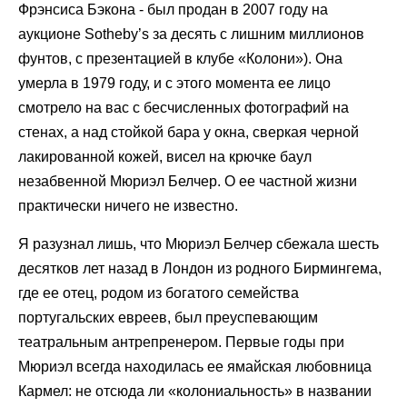
Фрэнсиса Бэкона - был продан в 2007 году на
аукционе Sotheby’s за десять с лишним миллионов
фунтов, с презентацией в клубе «Колони»). Она
умерла в 1979 году, и с этого момента ее лицо
смотрело на вас с бесчисленных фотографий на
стенах, а над стойкой бара у окна, сверкая черной
лакированной кожей, висел на крючке баул
незабвенной Мюриэл Белчер. О ее частной жизни
практически ничего не известно.
Я разузнал лишь, что Мюриэл Белчер сбежала шесть
десятков лет назад в Лондон из родного Бирмингема,
где ее отец, родом из богатого семейства
португальских евреев, был преуспевающим
театральным антрепренером. Первые годы при
Мюриэл всегда находилась ее ямайская любовница
Кармел: не отсюда ли «колониальность» в названии