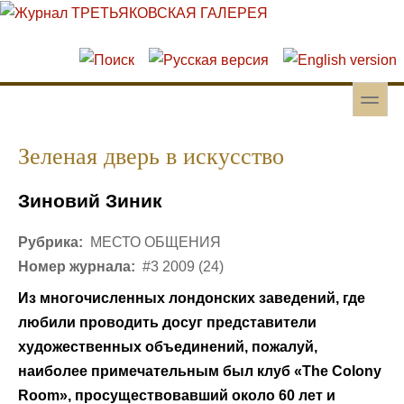
Перейти к основному содержанию
Skip to search
toggle
Вторичное меню
Зеленая дверь в искусство
Зиновий Зиник
Рубрика:
МЕСТО ОБЩЕНИЯ
Номер журнала:
#3 2009 (24)
Из многочисленных лондонских заведений, где
любили проводить досуг представители
художественных объединений, пожалуй,
наиболее примечательным был клуб «The Colony
Room», просуществовавший около 60 лет и