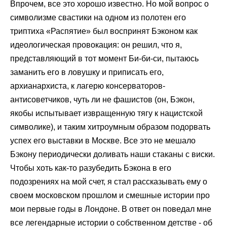
Впрочем, все это хорошо известно. Но мой вопрос о
символизме свастики на одном из полотен его
триптиха «Распятие» был воспринят Бэконом как
идеологическая провокация: он решил, что я,
представляющий в тот момент Би-би-си, пытаюсь
заманить его в ловушку и приписать его,
архианархиста, к лагерю консерваторов-
антисоветчиков, чуть ли не фашистов (он, Бэкон,
якобы испытывает извращенную тягу к нацистской
символике), и таким хитроумным образом подорвать
успех его выставки в Москве. Все это не мешало
Бэкону периодически доливать наши стаканы с виски.
Чтобы хоть как-то разубедить Бэкона в его
подозрениях на мой счет, я стал рассказывать ему о
своем московском прошлом и смешные истории про
мои первые годы в Лондоне. В ответ он поведал мне
все легендарные истории о собственном детстве - об