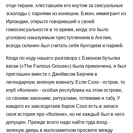
отце-тиране, хлеставшем его кнутом за сексуальные
эскапады с парнями из конюшни. Бэкон, иммигрант из
Ирландии, открыто говоривший о своей
гомосексуальности в то время, когда это было
уголовно наказуемым преступлением в Англии,
всегда склонен был считать себя бунтарем и парией.
Когда по ходу нашего разговора с Бэконом бутылка
виски («The Famous Grouse») была прикончена, я был
приглашен вместе с Джеймсом Берчем в
легендарную зеленую комнату. Если Сохо - остров, то
клуб «Колони» - особая республика на этом острове,
со своими законами, ритуалами, тотемами и табу. У
каждого из завсегдатаев баров Сохо есть в запасе
своя история про «Колони», но не каждый был в него
допущен. Прежде всего надо найти туда вход -
зеленую дверь в малозаметном просвете между