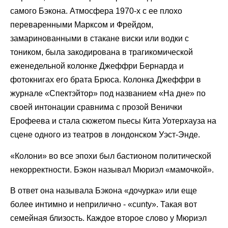
самого Бэкона. Атмосфера 1970-х с ее плохо
переваренными Марксом и Фрейдом,
замаринованными в стакане виски или водки с
тоником, была закодирована в трагикомической
еженедельной колонке Джеффри Бернарда и
фотокнигах его брата Брюса. Колонка Джеффри в
журнале «Спектэйтор» под названием «На дне» по
своей интонации сравнима с прозой Венички
Ерофеева и стала сюжетом пьесы Кита Уотерхауза на
сцене одного из театров в лондонском Уэст-Энде.
«Колони» во все эпохи был бастионом политической
некорректности. Бэкон называл Мюриэл «мамочкой».
В ответ она называла Бэкона «дочурка» или еще
более интимно и неприлично - «cunty». Такая вот
семейная близость. Каждое второе слово у Мюриэл