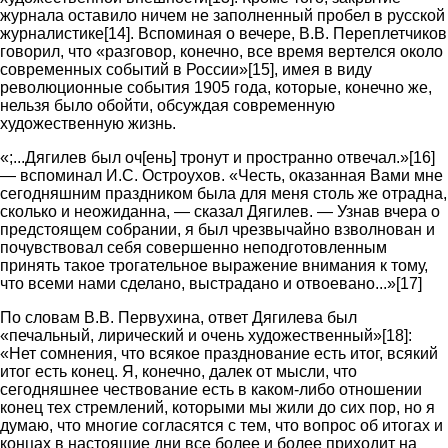
журнала оставило ничем не заполненный пробел в русской
журналистике[14]. Вспоминая о вечере, В.В. Переплетчиков
говорил, что «разговор, конечно, все время вертелся около
современных событий в России»[15], имея в виду
революционные события 1905 года, которые, конечно же,
нельзя было обойти, обсуждая современную
художественную жизнь.
«;...Дягилев был оч[ень] тронут и пространно отвечал.»[16]
— вспоминал И.С. Остроухов. «Честь, оказанная Вами мне
сегодняшним праздником была для меня столь же отрадна,
сколько и неожиданна, — сказал Дягилев. — Узнав вчера о
предстоящем собрании, я был чрезвычайно взволнован и
почувствовал себя совершенно неподготовленным
принять такое трогательное выражение внимания к тому,
что всеми нами сделано, выстрадано и отвоевано...»[17]
По словам В.В. Первухина, ответ Дягилева был
«печальный, лирический и очень художественный»[18]:
«Нет сомнения, что всякое празднование есть итог, всякий
итог есть конец. Я, конечно, далек от мысли, что
сегодняшнее чествование есть в каком-либо отношении
конец тех стремлений, которыми мы жили до сих пор, но я
думаю, что многие согласятся с тем, что вопрос об итогах и
концах в настоящие дни все более и более приходит на