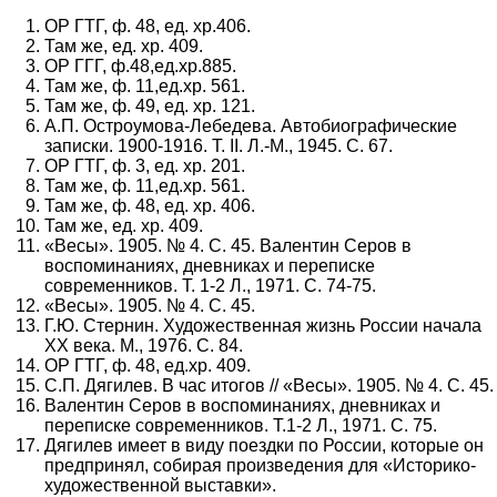
ОР ГТГ, ф. 48, ед. хр.406.
Там же, ед. хр. 409.
ОР ГГГ, ф.48,ед.хр.885.
Там же, ф. 11,ед.хр. 561.
Там же, ф. 49, ед. хр. 121.
А.П. Остроумова-Лебедева. Автобиографические
записки. 1900-1916. Т. II. Л.-М., 1945. С. 67.
ОР ГТГ, ф. 3, ед. хр. 201.
Там же, ф. 11,ед.хр. 561.
Там же, ф. 48, ед. хр. 406.
Там же, ед. хр. 409.
«Весы». 1905. № 4. С. 45. Валентин Серов в
воспоминаниях, дневниках и переписке
современников. Т. 1-2 Л., 1971. С. 74-75.
«Весы». 1905. № 4. С. 45.
Г.Ю. Стернин. Художественная жизнь России начала
XX века. М., 1976. С. 84.
ОР ГТГ, ф. 48, ед.хр. 409.
С.П. Дягилев. В час итогов // «Весы». 1905. № 4. С. 45.
Валентин Серов в воспоминаниях, дневниках и
переписке современников. Т.1-2 Л., 1971. С. 75.
Дягилев имеет в виду поездки по России, которые он
предпринял, собирая произведения для «Историко-
художественной выставки».