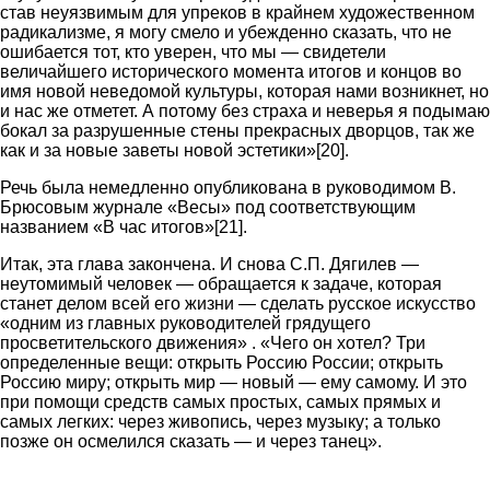
став неуязвимым для упреков в крайнем художественном
радикализме, я могу смело и убежденно сказать, что не
ошибается тот, кто уверен, что мы — свидетели
величайшего исторического момента итогов и концов во
имя новой неведомой культуры, которая нами возникнет, но
и нас же отметет. А потому без страха и неверья я подымаю
бокал за разрушенные стены прекрасных дворцов, так же
как и за новые заветы новой эстетики»[20].
Речь была немедленно опубликована в руководимом В.
Брюсовым журнале «Весы» под соответствующим
названием «В час итогов»[21].
Итак, эта глава закончена. И снова С.П. Дягилев —
неутомимый человек — обращается к задаче, которая
станет делом всей его жизни — сделать русское искусство
«одним из главных руководителей грядущего
просветительского движения» . «Чего он хотел? Три
определенные вещи: открыть Россию России; открыть
Россию миру; открыть мир — новый — ему самому. И это
при помощи средств самых простых, самых прямых и
самых легких: через живопись, через музыку; а только
позже он осмелился сказать — и через танец».