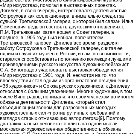
«Мир искусства», помогал в выставочных проектах.
Дягилев, в свою очередь, интересовался деятельностью
Остроухова как коллекционера, внимательно следил за
судьбой Третьяковской галереи, с которой был связан Илья
Семенович, ведь он состоял в дружеских отношениях с
П.М. Третьяковым, затем вошел в Совет галереи, а
позднее, в 1905 году, был избран попечителем
Третьяковской галереи. Дягилев все время разделял
заботу Остроухова о Третьяковской галерее, считая ее
одним из лучших музеев в России, и сам, по возможности,
старался способствовать пополнению коллекции лучшими
произведениями русского искусства Художник-пейзажист
С.А. Виноградов участвовал в выставках объединения
«Мир искусства» с 1901 года. И, несмотря на то, что
впоследствии стал одним из организаторов объединения
«36 художников» и Союза русских художников, к Дягилеву
относился с большим уважением. Многие художники, в том
числе Виноградов, понимали, что своим успехом во многом
обязаны деятельности Дягилева, который стал
объединяющим звеном для разрозненных молодых
художественных сил «против рутинных требований и
взглядов старых отживающих авторитетов»[9]. Поэтому
два таких разных человека сошлись на одной мысли:
московская художественная общественность обязана