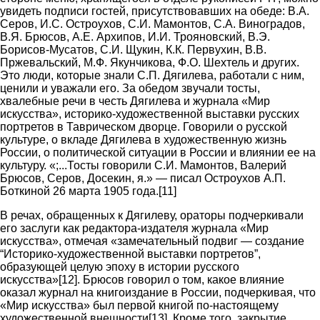
увидеть подписи гостей, присутствовавших на обеде: В.А.
Серов, И.С. Остроухов, С.И. Мамонтов, С.А. Виноградов,
В.Я. Брюсов, А.Е. Архипов, И.И. Трояновский, В.Э.
Борисов-Мусатов, С.И. Щукин, К.К. Первухин, В.В.
Пржевальский, М.Ф. Якунчикова, Ф.О. Шехтель и других.
Это люди, которые знали С.П. Дягилева, работали с ним,
ценили и уважали его. За обедом звучали тосты,
хвалебные речи в честь Дягилева и журнала «Мир
искусства», историко-художественной выставки русских
портретов в Таврическом дворце. Говорили о русской
культуре, о вкладе Дягилева в художественную жизнь
России, о политической ситуации в России и влиянии ее на
культуру. «;...Тосты говорили С.И. Мамонтов, Валерий
Брюсов, Серов, Досекин, я.» — писал Остроухов А.П.
Боткиной 26 марта 1905 года.[11]
В речах, обращенных к Дягилеву, ораторы подчеркивали
его заслуги как редактора-издателя журнала «Мир
искусства», отмечая «замечательный подвиг — создание
“Историко-художественной выставки портретов”,
образующей целую эпоху в истории русского
искусства»[12]. Брюсов говорил о том, какое влияние
оказал журнал на книгоиздание в России, подчеркивая, что
«Мир искусства» был первой книгой по-настоящему
художественной внешности[13]. Кроме того, закрытие