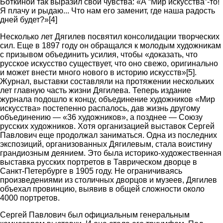
Боткиной так выразил свои чувства: «А “Мир искусства”-то!
Я плачу и рыдаю... Что нам его заменит, где наша радость
дней будет?»[4]
Несколько лет Дягилев посвятил консолидации творческих
сил. Еще в 1897 году он обращался к молодым художникам
с призывом объединить усилия, чтобы «доказать, что
русское искусство существует, что оно свежо, оригинально
и может внести много нового в историю искусств»[5].
Журнал, выставки составляли на протяжении нескольких
лет главную часть жизни Дягилева. Теперь издание
журнала подошло к концу, объединение художников «Мир
искусства» постепенно распалось, дав жизнь другому
объединению — «36 художников», а позднее — Союзу
русских художников. Хотя организацией выставок Сергей
Павлович еще продолжал заниматься. Одна из последних
экспозиций, организованных Дягилевым, стала воистину
грандиозным деянием. Это была историко-художественная
выставка русских портретов в Таврическом дворце в
Санкт-Петербурге в 1905 году. Не ограничиваясь
произведениями из столичных дворцов и музеев, Дягилев
объехал провинцию, выявив в общей сложности около
4000 портретов.
Сергей Павлович был официальным генеральным