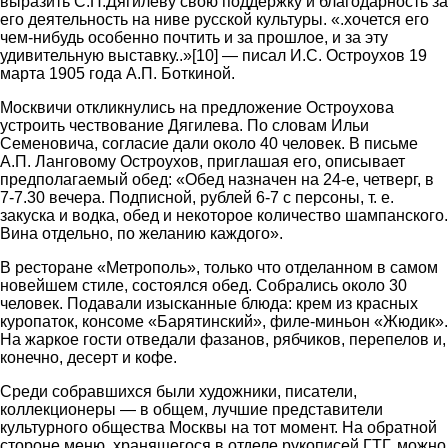
выразить С.П.Дягилеву свою поддержку и благодарность за
его деятельность на ниве русской культуры. «.хочется его
чем-нибудь особенно почтить и за прошлое, и за эту
удивительную выставку..»[10] — писал И.С. Остроухов 19
марта 1905 года А.П. Боткиной.
Москвичи откликнулись на предложение Остроухова
устроить чествование Дягилева. По словам Ильи
Семеновича, согласие дали около 40 человек. В письме
А.П. Ланговому Остроухов, приглашая его, описывает
предполагаемый обед: «Обед назначен на 24-е, четверг, в
7-7.30 вечера. Подписной, рублей 6-7 с персоны, т. е.
закуска и водка, обед и некоторое количество шампанского.
Вина отдельно, по желанию каждого».
В ресторане «Метрополь», только что отделанном в самом
новейшем стиле, состоялся обед. Собрались около 30
человек. Подавали изысканные блюда: крем из красных
куропаток, консоме «Барятинский», филе-миньон «Жюдик».
На жаркое гости отведали фазанов, рябчиков, перепелов и,
конечно, десерт и кофе.
Среди собравшихся были художники, писатели,
коллекционеры — в общем, лучшие представители
культурного общества Москвы на тот момент. На обратной
стороне меню, хранящегося в отделе рукописей ГТГ, можно