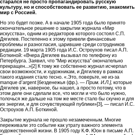
старался не просто пропагандировать русскую
культуру, но и способствовать ее развитию, знакомить
мир с Россией.
Но это будет позже. А в начале 1905 года было принято
окончательное решение о закрытии журнала «Мир
искусства», одним из редакторов которого состоял С.П.
Дягилев. Постепенно к этому привели финансовые
проблемы и разногласия, царившие среди сотрудников
редакции. 19 марта 1905 года И.С. Остроухов писал А.П.
Боткиной: «Вчера Дягилев вызывал по телефону из
Петербурга. Заявил, что “Мир искусства” окончательно
прекращен...»[2] К тому же собственно журнал исчерпал
свои возможности, и художникам, и Дягилеву в рамках
такого издания стало тесно. «.Это, поверьте, не из-за
manque d’argent [безденежья (фр.). —
Прим. И.Л.],
которые
Дягилев уж, наверное, бы нашел, а просто потому, что в
этом деле они сделали все, что могли и что было нужно,
толочься же дальше на том же месте стало бы скучно и для
их энергии, и для сочувствующей публики»[3], — писал И.С.
Остроухов А.П. Боткиной.
Закрытие журнала не прошло незамеченным. Многие
переживали это событие как утрату важного элемента
художественной жизни. В 1905 году К.Ф. Юон в письме А.П.