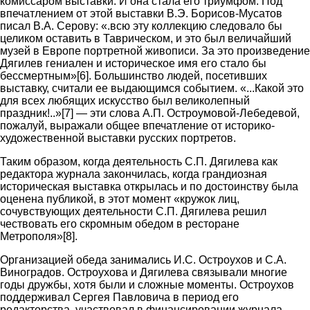
комиссаром выставки. И она стала его триумфом. Под
впечатлением от этой выставки В.Э. Борисов-Мусатов
писал В.А. Серову: «.всю эту коллекцию следовало бы
целиком оставить в Таврическом, и это был величайший
музей в Европе портретной живописи. За это произведение
Дягилев гениален и историческое имя его стало бы
бессмертным»[6]. Большинство людей, посетивших
выставку, считали ее выдающимся событием. «...Какой это
для всех любящих искусство был великолепный
праздник!..»[7] — эти слова А.П. Остроумовой-Лебедевой,
пожалуй, выражали общее впечатление от историко-
художественной выставки русских портретов.
Таким образом, когда деятельность С.П. Дягилева как
редактора журнала закончилась, когда грандиозная
историческая выставка открылась и по достоинству была
оценена публикой, в этот момент «кружок лиц,
сочувствующих деятельности С.П. Дягилева решил
чествовать его скромным обедом в ресторане
Метрополя»[8].
Организацией обеда занимались И.С. Остроухов и С.А.
Виноградов. Остроухова и Дягилева связывали многие
годы дружбы, хотя были и сложные моменты. Остроухов
поддерживал Сергея Павловича в период его
редакторства, участвовал в финансировании журнала