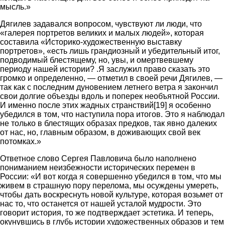
мысль.»
Дягилев задавался вопросом, чувствуют ли люди, что
«галерея портретов великих и малых людей», которая
составила «Историко-художественную выставку
портретов», «есть лишь грандиозный и убедительный итог,
подводимый блестящему, но, увы, и омертвевшему
периоду нашей истории? .Я заслужил право сказать это
громко и определенно, — отметил в своей речи Дягилев, —
так как с последним дуновением летнего ветра я закончил
свои долгие объезды вдоль и поперек необъятной России.
И именно после этих жадных странствий[19] я особенно
убедился в том, что наступила пора итогов. Это я наблюдал
не только в блестящих образах предков, так явно далеких
от нас, но, главным образом, в доживающих свой век
потомках.»
Ответное слово Сергея Павловича было наполнено
пониманием неизбежности исторических перемен в
России: «И вот когда я совершенно убедился в том, что мы
живем в страшную пору перелома, мы осуждены умереть,
чтобы дать воскреснуть новой культуре, которая возьмет от
нас то, что останется от нашей усталой мудрости. Это
говорит история, то же подтверждает эстетика. И теперь,
окунувшись в глубь истории художественных образов и тем