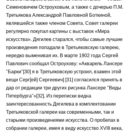
Семеновичем Остроуховым, а также с дочерью П.М.
Третьякова Александрой Павловной Боткиной,
являвшейся также членом Совета. Совет галереи
регулярно покупал картины с выставок «Мира
искусства». Дягилев старался, чтобы самые лучшие
произведения попадали в Третьяковскую галерею,
нередко выменивая их. В марте 1902 года Сергей
Павлович сообщал Остроухову: «Акварель Лансере
"Барки"[30] я в Третьяковскую устроил, взамен этой
вещи Серг[ей] Сергеевич] [31] согласился принять в
дар от редакции три других рисунка Лансере "Виды
Петербурга"»[32]. Из переписки видна
заинтересованность Дягилева в комплектовании
Третьяковской галереи как современными, так и
старыми произведениями искусства. О пробелах в
собрании галереи, имея в виду искусство XVIII века,