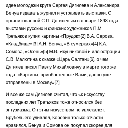
идее молодежи круга Сергея Дягилева и Александра
Бенуа издавать журнал и устраивать выставки. С
организованной С.П. Дягилевым в январе 1898 года
выставки русских и финских художников П.М.
Третьяков купил картины «Прудок»[2] В.А. Серова,
«Кладбище»[3] А.Н. Бенуа, «В сумерках»[4] К.А.
Сомова, «Осень»[5] М.В. Якунчиковой и иллюстрации
С.В. Малютина к сказке «Царь Салтан»[6], о чем
Дягилев писал Павлу Михайловичу в марте того же
года: «Картины, приобретенные Вами, давно уже
отправлены в Москву»[7].
И все же сам Дягилев считал, что «к искусству
последних лет Третьяков тоже относился без
энтузиазма. Он этим искусством не увлекался.
Врубель его удивлял, Коровин только отчасти
нравился, Бенуа и Сомова он покупал скорее для