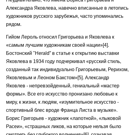
Александра Яковлева, навечно вписанные в летопись
художников русского зарубежья, часто упоминались
рядом.
Гийом Лероль относил Григорьева и Яковлева к
«самым лучшим художникам своей нации»[4].
Бостонский "Herald” в статье к открытию выставки
Яковлева в 1934 году подчеркивал «русский стиль,
созданный так индивидуально Григорьевым, Рерихом,
Яковлевым и Леоном Бакстом»[5]. Александр
Яковлев - непревзойденный, гениальный «мастер
формы». Все его искусство пронизано любовью к
миру, к жизни, к людям, «изумительное искусство -
спортивный блес вроде Франца Листа в музыке».
Борис Григорьев - художник «лапотной», «лыковой
Расеи», «страшных ликов, на которые нельзя было
смотреть без глубокого волнения»[6], сознавая,