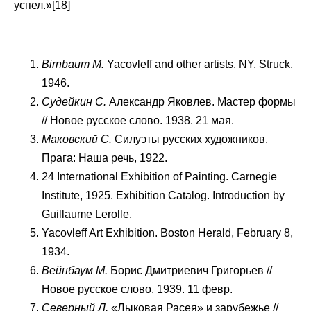
успел.»[18]
Birnbaum М
.
Yacovleff and other artists. NY, Struck,
1946.
Судейкин
C
.
Александр Яковлев. Мастер формы
// Новое русское слово. 1938. 21 мая.
Маковский С.
Силуэты русских художников.
Прага: Наша речь, 1922.
24 International Exhibition of Painting. Carnegie
Institute, 1925. Exhibition Catalog. Introduction by
Guillaume Lerolle.
Yacovleff Art Exhibition. Boston Herald, February 8,
1934.
Вейнбаум М.
Борис Дмитриевич Григорьев //
Новое русское слово. 1939. 11 февр.
Северный Л.
«Лыковая Расея» и зарубежье //