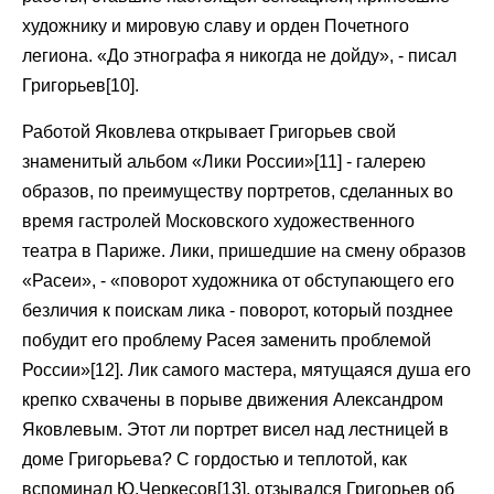
художнику и мировую славу и орден Почетного
легиона. «До этнографа я никогда не дойду», - писал
Григорьев[10].
Работой Яковлева открывает Григорьев свой
знаменитый альбом «Лики России»[11] - галерею
образов, по преимуществу портретов, сделанных во
время гастролей Московского художественного
театра в Париже. Лики, пришедшие на смену образов
«Расеи», - «поворот художника от обступающего его
безличия к поискам лика - поворот, который позднее
побудит его проблему Расея заменить проблемой
России»[12]. Лик самого мастера, мятущаяся душа его
крепко схвачены в порыве движения Александром
Яковлевым. Этот ли портрет висел над лестницей в
доме Григорьева? С гордостью и теплотой, как
вспоминал Ю.Черкесов[13], отзывался Григорьев об