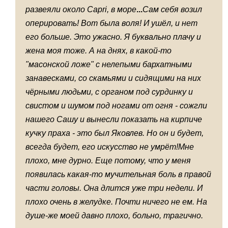
развеяли около
Capri
, в море
...
Сам себя возил
оперировать! Вот была воля! И ушёл, и нет
его больше. Это ужасно. Я буквально плачу и
жена моя тоже. А на днях, в какой-то
"масонской ложе" с нелепыми бархатными
занавесками, со скамьями и сидящими на них
чёрными людьми, с органом под сурдинку и
свистом и шумом под ногами от огня - сожгли
нашего Сашу и вынесли показать на кирпиче
кучку праха - это был Яковлев. Но он и будет,
всегда будет, его искусство не умрёт!Мне
плохо, мне дурно. Еще потому, что у меня
появилась какая-то мучительная боль в правой
части головы. Она длится уже три недели. И
плохо очень в желудке. Почти ничего не ем. На
душе-же моей давно плохо, больно, трагично.