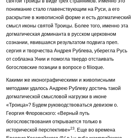
святой Троицы в виде трех странников. Именно это
понимание стало главенствующим на Руси, а его
раскрытие в живописной форме и есть догматический
смысл иконы святой Троицы. Более того, именно эта
догматическая доминанта в русском церковном
сознании, явившаяся результатом подвига преп.
сергия и творчества Андрея Рублева, уберегла Русь
от соблазна Унии и помогла твердо отстаивать
богословские позиции в вопросе о filioque.
Какими же иконографическими и живописными
методами удалось Андрею Рублеву достичь такой
догматической смысловой нагрузки в иконе
«Троица»? Будем руководствоваться девизом о.
Георгия Флоровского: «Верный путь
богословствования открывается только в
23
исторической перспективе»
. Еще во времена