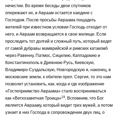
нечестии. Во время беседы двое спутников
опережают их, и Авраам остается наедине с
Господом. После просьбы Авраама пощадить
жителей при известном условии Господь отходит от
него, и Авраам возвращается в свое жилище. Если
проследить тот долгий и сложный путь, который ведет
от самой дубравы мамврийской и римских катакомб
через Равенну, Патмос, Сицилию, Каппадокию и
Константинополь в Древнюю Русь, Киевскую,
Владимиро-Суздальскую, Новгородскую и, наконец, в
московские земли, к обители преп. Сергия, то это нам
позволит установить, как, когда и где изображение
«Гостеприимство Авраама» стало восприниматься
19
как «Ветхозаветная Троица»
. Вспомним, что Бог
является Аврааму, который видит трех мужей, а потом
узнает в них Господа в сопровождении двух лиц, о