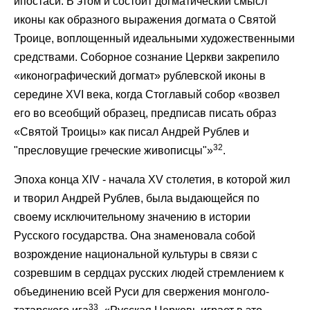
ипостаси. В этом и состоит догматический смысл
иконы как образного выражения догмата о Святой
Троице, воплощенный идеальными художественными
средствами. Соборное сознание Церкви закрепило
«иконографический догмат» рублевской иконы в
середине XVI века, когда Стоглавый собор «возвел
его во всеобщий образец, предписав писать образ
«Святой Троицы» как писал Андрей Рублев и
32
"пресловущие греческие живописцы"»
.
Эпоха конца XIV - начала XV столетия, в которой жил
и творил Андрей Рублев, была выдающейся по
своему исключительному значению в истории
Русского государства. Она знаменовала собой
возрождение национальной культуры в связи с
созревшим в сердцах русских людей стремлением к
объединению всей Руси для свержения монголо-
33