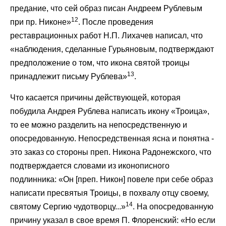
предание, что сей образ писан Андреем Рублевым
12
при пр. Никоне»
. После проведения
реставрационных работ Н.П. Лихачев написал, что
«наблюдения, сделанные Гурьяновым, подтверждают
предположение о том, что икона святой троицы
13
принадлежит письму Рублева»
.
Что касается причины действующей, которая
побудила Андрея Рублева написать икону «Троица»,
то ее можно разделить на непосредственную и
опосредованную. Непосредственная ясна и понятна -
это заказ со стороны преп. Никона Радонежского, что
подтверждается словами из иконописного
подлинника: «Он [преп. Никон] повеле при себе образ
написати пресвятыя Троицы, в похвалу отцу своему,
14
святому Сергию чудотворцу...»
. На опосредованную
причину указал в свое время П. Флоренский: «Но если