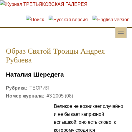
Перейти к основному содержанию
Skip to search
toggle
Вторичное меню
Образ Святой Троицы Андрея
Рублева
Наталия Шередега
Рубрика:
ТЕОРИЯ
Номер журнала:
#3 2005 (08)
Великое не возникает случайно
и не бывает капризной
вспышкой: оно есть слово, к
которому сходятся