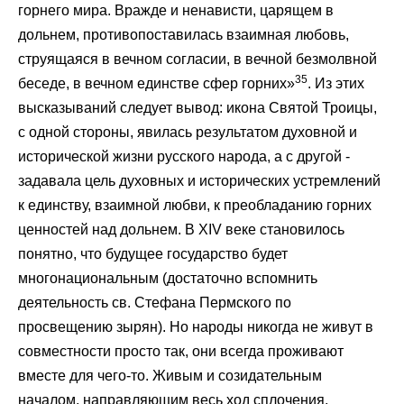
горнего мира. Вражде и ненависти, царящем в
дольнем, противопоставилась взаимная любовь,
струящаяся в вечном согласии, в вечной безмолвной
35
беседе, в вечном единстве сфер горних»
. Из этих
высказываний следует вывод: икона Святой Троицы,
с одной стороны, явилась результатом духовной и
исторической жизни русского народа, а с другой -
задавала цель духовных и исторических устремлений
к единству, взаимной любви, к преобладанию горних
ценностей над дольнем. В XIV веке становилось
понятно, что будущее государство будет
многонациональным (достаточно вспомнить
деятельность св. Стефана Пермского по
просвещению зырян). Но народы никогда не живут в
совместности просто так, они всегда проживают
вместе для чего-то. Живым и созидательным
началом, направляющим весь ход сплочения,