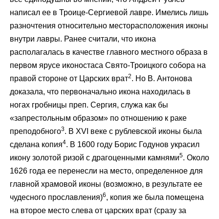
написал ее в Троице-Сергиевой лавре. Имелись лишь
разночтения относительно месторасположения иконы
внутри лавры. Ранее считали, что икона
располагалась в качестве главного местного образа в
первом ярусе иконостаса Свято-Троицкого собора на
2
правой стороне от Царских врат
. Но В. Антонова
доказала, что первоначально икона находилась в
ногах гробницы преп. Сергия, служа как бы
«запрестольным образом» по отношению к раке
3
преподобного
. В XVI веке с рублевской иконы была
4
сделана копия
. В 1600 году Борис Годунов украсил
5
икону золотой ризой с драгоценными камнями
. Около
1626 года ее перенесли на место, определенное для
главной храмовой иконы (возможно, в результате ее
6
чудесного прославления)
, копия же была помещена
на второе место слева от царских врат (сразу за