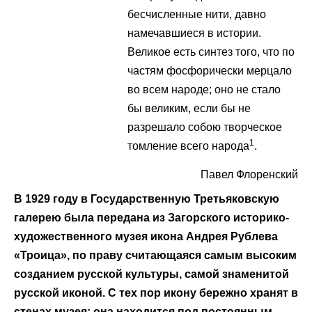
бесчисленные нити, давно
намечавшиеся в истории.
Великое есть синтез того, что по
частям фосфорически мерцало
во всем народе; оно не стало
бы великим, если бы не
разрешало собою творческое
1
томление всего народа
.
Павел Флоренский
В 1929 году в Государственную Третьяковскую
галерею была передана из Загорского историко-
художественного музея икона Андрея Рублева
«Троица», по праву считающаяся самым высоким
созданием русской культуры, самой знаменитой
русской иконой. С тех пор икону бережно хранят в
стенах музея: она находится под постоянным