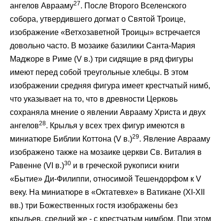
27
ангелов Аврааму
. После Второго Вселенского
собора, утвердившего догмат о Святой Троице,
изображение «Ветхозаветной Троицы» встречается
довольно часто. В мозаике базилики Санта-Мария
Маджоре в Риме (V в.) три сидящие в ряд фигуры
имеют перед собой треугольные хлебцы. В этом
изображении средняя фигура имеет крестчатый нимб,
что указывает на то, что в древности Церковь
сохраняла мнение о явлении Аврааму Христа и двух
28
ангелов
. Крылья у всех трех фигур имеются в
29
миниатюре Библии Коттона (V в.)
. Явление Аврааму
изображено также на мозаике церкви Св. Виталия в
30
Равенне (VI в.)
и в греческой рукописи книги
«Бытие» Ди-Филиппи, относимой Тешендорфом к V
веку. На миниатюре в «Октатевхе» в Ватикане (XI-XII
вв.) три Божественных гостя изображены без
крыльев, средний же - с крестчатым нимбом. При этом