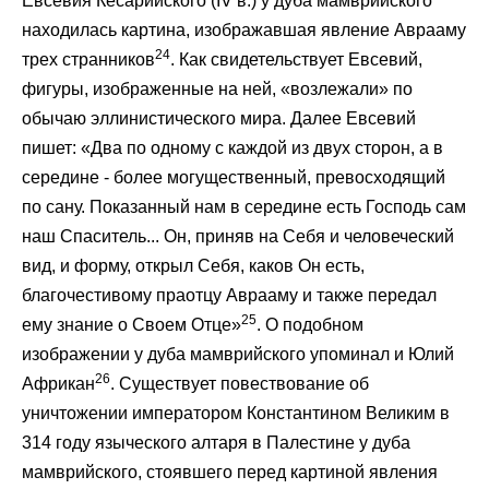
Евсевия Кесарийского (IV в.) у дуба мамврийского
находилась картина, изображавшая явление Аврааму
24
трех странников
. Как свидетельствует Евсевий,
фигуры, изображенные на ней, «возлежали» по
обычаю эллинистического мира. Далее Евсевий
пишет: «Два по одному с каждой из двух сторон, а в
середине - более могущественный, превосходящий
по сану. Показанный нам в середине есть Господь сам
наш Спаситель... Он, приняв на Себя и человеческий
вид, и форму, открыл Себя, каков Он есть,
благочестивому праотцу Аврааму и также передал
25
ему знание о Своем Отце»
. О подобном
изображении у дуба мамврийского упоминал и Юлий
26
Африкан
. Существует повествование об
уничтожении императором Константином Великим в
314 году языческого алтаря в Палестине у дуба
мамврийского, стоявшего перед картиной явления