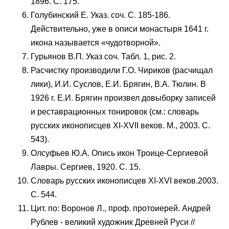
1896. С. 175.
Голубинский Е. Указ. соч. С. 185-186.
Действительно, уже в описи монастыря 1641 г.
икона называется «чудотворной».
Гурьянов В.П. Указ соч. Табл. 1, рис. 2.
Расчистку производили Г.О. Чириков (расчищал
лики), И.И. Суслов, Е.И. Брягин, В.А. Тюлин. В
1926 г. Е.И. Брягин произвел довыборку записей
и реставрационных тонировок (см.: словарь
русских иконописцев XI-XVII веков. М., 2003. С.
543).
Олсуфьев Ю.А. Опись икон Троице-Сергиевой
Лавры. Сергиев, 1920. С. 15.
Словарь русских иконописцев XI-XVI веков.2003.
С. 544.
Цит. по: Воронов Л., проф. протоиерей. Андрей
Рублев - великий художник Древней Руси //