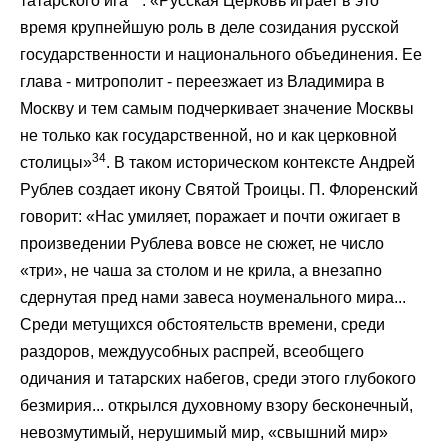
татарского ига
. «Русская Церковь играет в это
время крупнейшую роль в деле созидания русской
государственности и национального объединения. Ее
глава - митрополит - переезжает из Владимира в
Москву и тем самым подчеркивает значение Москвы
не только как государственной, но и как церковной
34
столицы»
. В таком историческом контексте Андрей
Рублев создает икону Святой Троицы. П. Флоренский
говорит: «Нас умиляет, поражает и почти ожигает в
произведении Рублева вовсе не сюжет, не число
«три», не чаша за столом и не крила, а внезапно
сдернутая пред нами завеса ноуменального мира...
Среди метущихся обстоятельств времени, среди
раздоров, междуусобных распрей, всеобщего
одичания и татарских набегов, среди этого глубокого
безмирия... открылся духовному взору бесконечный,
невозмутимый, нерушимый мир, «свышний мир»