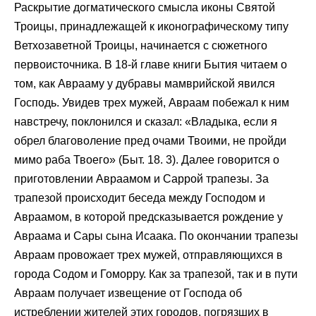
Раскрытие догматического смысла иконы Святой
Троицы, принадлежащей к иконографическому типу
Ветхозаветной Троицы, начинается с сюжетного
первоисточника. В 18-й главе книги Бытия читаем о
том, как Аврааму у дубравы мамврийской явился
Господь. Увидев трех мужей, Авраам побежал к ним
навстречу, поклонился и сказал: «Владыка, если я
обрел благоволение пред очами Твоими, не пройди
мимо раба Твоего» (Быт. 18. 3). Далее говорится о
приготовлении Авраамом и Саррой трапезы. За
трапезой происходит беседа между Господом и
Авраамом, в которой предсказывается рождение у
Авраама и Сары сына Исаака. По окончании трапезы
Авраам провожает трех мужей, отправляющихся в
города Содом и Гоморру. Как за трапезой, так и в пути
Авраам получает извещение от Господа об
истреблении жителей этих городов, погрязших в