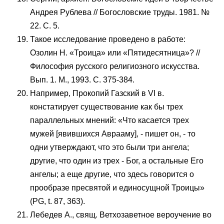
Андрея Рублева // Богословские труды. 1981. №
22. С. 5.
Такое исследование проведено в работе:
Озолин Н. «Троица» или «Пятидесятница»? //
Философия русского религиозного искусства.
Вып. 1. М., 1993. С. 375-384.
Например, Прокопий Газский в VI в.
констатирует существование как бы трех
параллельных мнений: «Что касается трех
мужей [явившихся Аврааму], - пишет он, - то
одни утверждают, что это были три ангела;
другие, что один из трех - Бог, а остальные Его
ангелы; а еще другие, что здесь говорится о
прообразе пресвятой и единосущной Троицы»
(PG, t. 87, 363).
Лебедев А., свящ. Ветхозаветное вероучение во