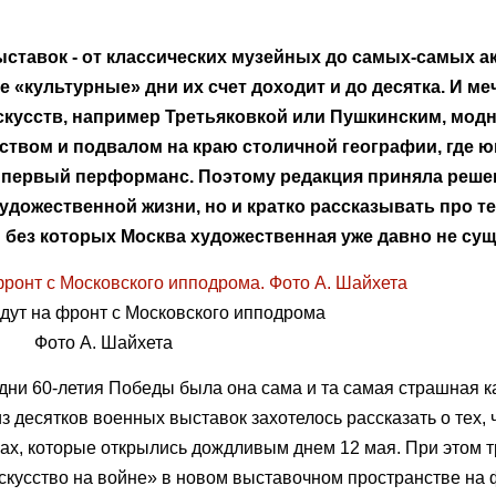
ставок - от классических музейных до самых-самых а
е «культурные» дни их счет доходит и до десятка. И ме
кусств, например Третьяковкой или Пушкинским, модн
твом и подвалом на краю столичной географии, где ю
 первый перформанс. Поэтому редакция приняла реше
дожественной жизни, но и кратко рассказывать про те
 без которых Москва художественная уже давно не сущ
идут на фронт с Московского ипподрома
Фото А. Шайхета
 дни 60-летия Победы была она сама и та самая страшная 
з десятков военных выставок захотелось рассказать о тех, 
х, которые открылись дождливым днем 12 мая. При этом тр
скусство на войне» в новом выставочном пространстве на