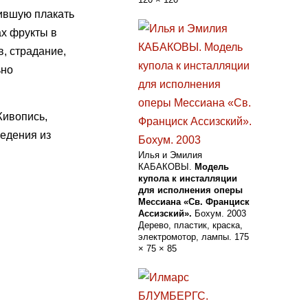
вившую плакать
ах фрукты в
в, страдание,
ьно
Живопись,
ведения из
Илья и Эмилия
КАБАКОВЫ.
Модель
купола к инсталляции
для исполнения оперы
Мессиана «Св. Франциск
Ассизский».
Бохум. 2003
Дерево, пластик, краска,
электромотор, лампы. 175
× 75 × 85