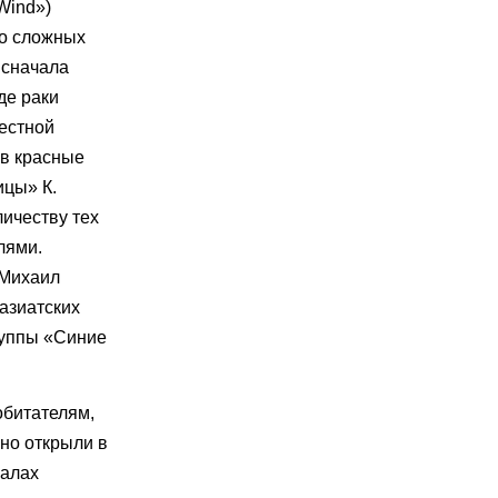
Wind»)
но сложных
 сначала
де раки
вестной
 в красные
ицы» К.
ичеству тех
лями.
 Михаил
азиатских
руппы «Синие
обитателям,
нно открыли в
залах