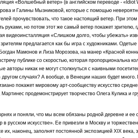
ляция «Волшебный ветер» (в английском переводе - «Idiot 
орова и Галины Мызниковой, которые с помощью невероят
елей прочувствовать, что такое настоящий ветер. При этом
ь руками, но потом этот же самый ветер покажет зрителю, г
вная видеоинсталляция «Слишком долго, чтобы убежать» из
ителям предлагается как бы игра с художниками. Одетые
Богдан Мамонов и Лиза Морозова, на манер «Красной конн
стречу публике со скоростью, которая пропорциональна кол
рые авторы никак не могут столкнуться с наивными посетите
 в другом случаях? А вообще, в Венеции наших будет много.
изиано покажет мировому арт-сообществу искусство средне
а Мартинес продемонстрирует творчество Олега Кулика и г
корнях и поняли, что мы всем обязаны родной деревне и ее 
 в русском искусстве». Ее привезли в Москву и торжестве
 их, наконец, заполнят постоянной экспозицией XIX века, 