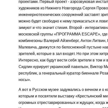
проектами. Первый проект - аэрозвуковая инстал
художников из Нижнего Новгорода Сергея Пров
инженернотехнических сооружений заставят зрит
можно будет свободно к нему прикасаться и ловит
зимуют и что значит стихия. Второй - интеракти
московской группы «ПРОГРАММА ESCAPE», где зр
комбинезоны Валерий Айзенберг, Антон Литвин, 
Малевича, движутся по белоснежной пустыне нав
зрителей, которые в зал входят. Но при этом хит
Интересно, как будут вести себя зрители в том и
Сидлин курирует украинский павильон, Виктор М
республик, а генеральный куратор биеннале Роз
носы».
А вот в Русском музее задумались о вечном и о 
которым и посвятили выставку «Крестьянский мир
огромных отреставрированных и ждущих, когда же