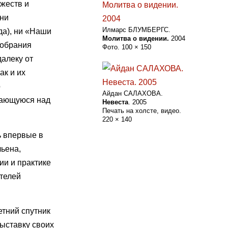
жеств и
 ни
Илмарс БЛУМБЕРГС.
да), ни «Наши
Молитва о видении.
2004
собрания
Фото. 100 × 150
далеку от
ак и их
о
Айдан САЛАХОВА.
шающуюся над
Невеста
. 2005
Печать на холсте, видео.
220 × 140
ь впервые в
ьена,
и и практике
телей
етний спутник
выставку своих