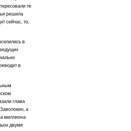
нтересовали те
лья решила
т сейчас, то,
оселились в
 ведущих
ачально
реводит в
льным
йском
азали глава
Заволокин, а
ра миллиона
льон двумя