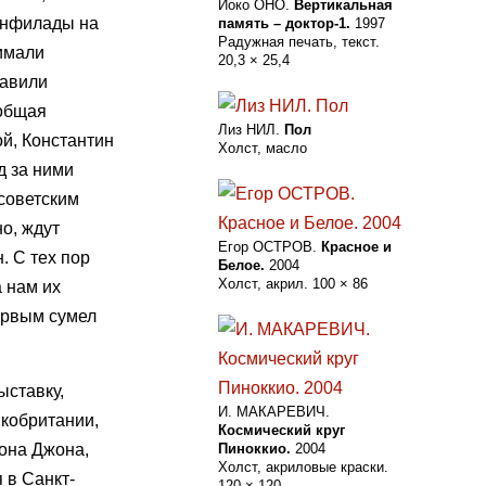
Йокo ОНO.
Вертикальная
 анфилады на
память – доктор-1.
1997
Радужная печать, текст.
нимали
20,3 × 25,4
тавили
 общая
Лиз НИЛ.
Пол
й, Константин
Холст, масло
д за ними
 советским
о, ждут
Егор ОСТРОВ.
Красное и
. С тех пор
Белое.
2004
Холст, акрил. 100 × 86
 нам их
ервым сумел
ыставку,
И. МАКАРЕВИЧ.
икобритании,
Космический круг
она Джона,
Пиноккио.
2004
Холст, акриловые краски.
 в Санкт-
120 × 120