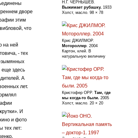
Н.Г. ЧЕРНЫШЕВ.
бъединены
Выжимает рубашку.
1933
треннем дворе
Холст, масло. 98 × 78
графии этим
вибловой, что
Крис ДЖИЛМОР.
о на ней
Мотороллер
. 2004
Картон, клей. В
овича, - тех
натуральную величину
безымянных
 еще здесь
едителей. А
оенных лет.
Кристофер ОРР.
Там, где
формлял
мы когда-то были.
2005
рафии
Холст, масло. 20 × 20
крутки». И
кино и фото
 тех лет:
женко,