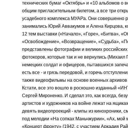
технических бумаг «Октябрь» и «10 альбомов о 
общим пригласительным билетом, а все три отк
усадебного комплекса МУАРа. Они совершенно р
занимались Юрий Аввакумов и Алена Кирцова, ко
12 тем выставки («Начало», «Горе», «Битва», «О
«Освобождение», «Возвращение», «Судьба», «Поб
представлены фотографии и великих российских 
фотокоров, которые так и не вернулись (Михаил 
немецких солдат и офицеров, пытавшихся запеча
есть все - и грязь передовой, и горечь отступле
также видеофильмы на основе военных архивов
Кстати, все это вошло в роскошно изданный «
Сергей Мироненко. И сделал это, как всегда, бе
артистов и художников на войне лежат на ящиках
девять видеопроекций - клипы из кинохроники, 
под мелодии «На сопках Маньчжурии», «Ах, мой 
«Концерт фронту» (1942, с участием Аркадия Ра