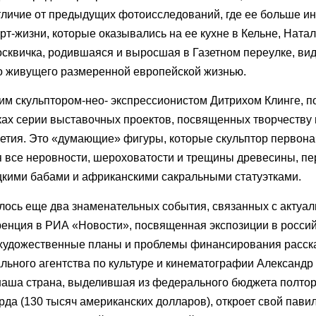
тличие от предыдущих фотоисследований, где ее больше и
т-жизни, которые оказывались на ее кухне в Кельне, Ната
осквичка, родившаяся и выросшая в Газетном переулке, види
но живущего размеренной европейской жизнью.
м скульптором-нео- экспрессионистом Дитрихом Клинге, п
мках серии выставочных проектов, посвященных творчеству
етия. Это «думающие» фигуры, которые скульптор первон
яя все неровности, шероховатости и трещины древесины, пе
цкими бабами и африканскими сакральными статуэтками.
лось еще два знаменательных события, связанных с актуа
ренция в РИА «Новости», посвященная экспозиции в росси
 художественные планы и проблемы финансирования расск
ьного агентства по культуре и кинематографии Александр 
я наша страна, выделившая из федерального бюджета полто
да (130 тысяч американских долларов), откроет свой пави