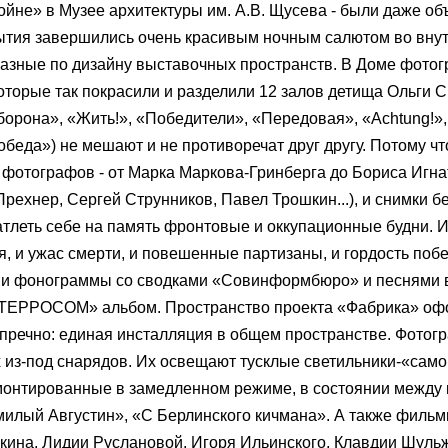
войне» в Музее архитектуры им. А.В. Щусева - были даже о
рытия завершились очень красивым ночным салютом во вну
азные по дизайну выставочных пространств. В Доме фото
торые так покрасили и разделили 12 залов детища Ольги С
борона», «Жить!», «Победители», «Передовая», «Achtung!»,
еда») не мешают и не противоречат друг другу. Потому чт
фотографов - от Марка Маркова-Гринберга до Бориса Игнат
Прехнер, Сергей Струнников, Павел Трошкин...), и снимки 
тлеть себе на память фронтовые и оккупационные будни. И
ния, и ужас смерти, и повешенные партизаны, и гордость поб
 и фонограммы со сводками «Совинформбюро» и песнями в
ИНТЕРРОСОМ» альбом. Пространство проекта «Фабрика» о
зупречно: единая инсталляция в общем пространстве. Фотог
 из-под снарядов. Их освещают тусклые светильники-«само
смонтированные в замедленном режиме, в состоянии между 
милый Августин», «С Берлинского кичмана». А также фильмы
йкина, Лидии Руслановой, Игоря Ильинского, Клавдии Шуль