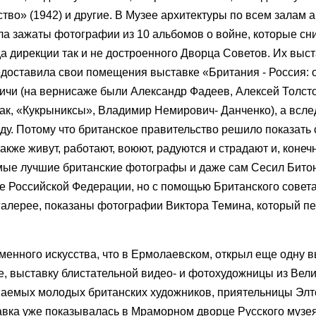
тво» (1942) и другие. В Музее архитектуры по всем залам
ла зажаты фотографии из 10 альбомов о войне, которые с
дирекции так и не достроенного Дворца Советов. Их выс
едоставила свои помещения выставке «Британия - Россия:
вичи (на вернисаже были Александр Фадеев, Алексей Толсто
к, «Кукрыниксы», Владимир Немирович- Данченко), а всле
ду. Потому что британское правительство решило показать
кже живут, работают, воюют, радуются и страдают и, конечн
мые лучшие британские фотографы и даже сам Сесил Битон
е Российской Федерации, но с помощью Британского совета
 галерее, показаны фотографии Виктора Темина, который п
енного искусства, что в Ермолаевском, открыл еще одну в
е, выставку блистательной видео- и фотохудожницы из Вел
ываемых молодых британских художников, приятельницы Элт
авка уже показывалась в Мраморном дворце Русского музея