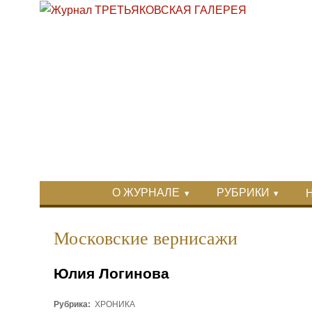
Перейти к основному содержанию
Skip to search
Primary menu
О ЖУРНАЛЕ
РУБРИКИ
Вторичное меню
Московские вернисажи
Юлия Логинова
Рубрика:
ХРОНИКА