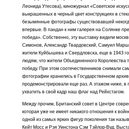
Леонида Утесова), киножурнал «Советское искусс
выкрашенных в черный цвет конструкциях в стек
безымянные фотографы существовавшей некогда 
впервые. В пандан к ним галерея на Солянке пр
победа». Собственно, эту выставку видели моск
Симонов, Александр Твардовский, Самуил Марша
жители Куйбышева и Свердловска, еще в 1943 го
людям, что жители Объединенного Королевства та
победу. При этом соотечественников снимали са
фотографии хранились в Государственном архив
продемонстрировали еще раз. А этажом ниже, в
ухватить в свой кадр наш флаг над Рейхстагом.
Между прочим, Британский совет в Центре соврем
которая уже не имеет никакого отношения к войн
одной из самых ярких фигур поколения так наз
Кейт Мосс и Рэя Уинстона Сэм Тэйлор-Вуд. Выст