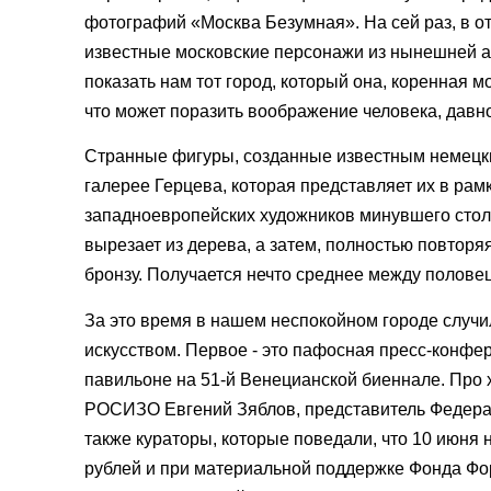
фотографий «Москва Безумная». На сей раз, в о
известные московские персонажи из нынешней ар
показать нам тот город, который она, коренная м
что может поразить воображение человека, дав
Странные фигуры, созданные известным немецки
галерее Герцева, которая представляет их в ра
западноевропейских художников минувшего стол
вырезает из дерева, а затем, полностью повтор
бронзу. Получается нечто среднее между полове
За это время в нашем неспокойном городе случи
искусством. Первое - это пафосная пресс-конфе
павильоне на 51-й Венецианской биеннале. Про
РОСИЗО Евгений Зяблов, представитель Федерал
также кураторы, которые поведали, что 10 июн
рублей и при материальной поддержке Фонда Фор