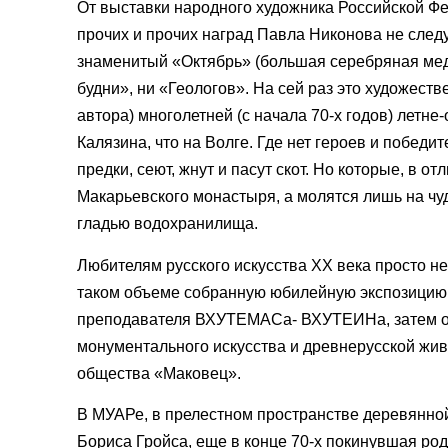
От выставки народного художника Российской Фе
прочих и прочих наград Павла Никонова не след
знаменитый «Октябрь» (большая серебряная мед
будни», ни «Геологов». На сей раз это художест
автора) многолетней (с начала 70-х годов) летне
Калязина, что на Волге. Где нет героев и победит
предки, сеют, жнут и пасут скот. Но которые, в о
Макарьевского монастыря, а молятся лишь на ч
гладью водохранилища.
Любителям русского искусства XX века просто н
таком объеме собранную юбилейную экспозицию 
преподавателя ВХУТЕМАСа- ВХУТЕИНа, затем одн
монументального искусства и древнерусской жи
общества «Маковец».
В МУАРе, в прелестном пространстве деревянной
Бориса Гройса, еще в конце 70-х покинувшая род