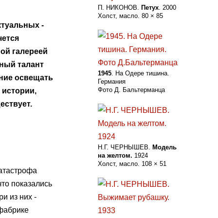
П. НИКОНОВ.
Петух
. 2000
Холст, масло. 80 × 85
ктуальных -
чется
ой галереей
ный талант
1945
. На Одере тишина.
ние освещать
Германия
Фото Д. Бальтерманца
 истории,
ествует.
Н.Г. ЧЕРНЫШЕВ.
Модель
на желтом.
1924
Холст, масло. 108 × 51
катастрофа
что показались
и из них -
 фабрике