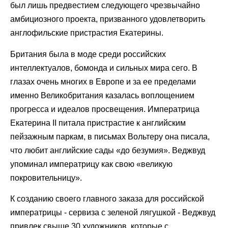
был лишь предвестием следующего чрезвычайно
амбициозного проекта, призванного удовлетворить
англофильские пристрастия Екатерины.
Британия была в моде среди российских
интеллектуалов, бомонда и сильных мира сего. В
глазах очень многих в Европе и за ее пределами
именно Великобритания казалась воплощением
прогресса и идеалов просвещения. Императрица
Екатерина II питала пристрастие к английским
пейзажным паркам, в письмах Вольтеру она писала,
что любит английские сады «до безумия». Веджвуд
упоминал императрицу как свою «великую
покровительницу».
К созданию своего главного заказа для российской
императрицы - сервиза с зеленой лягушкой - Веджвуд
привлек свыше 30 художников, которые с