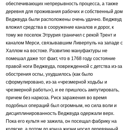
обеспечивающих непрерывность процесса, а также
деревня для проживания рабочих и собственный дом
Веджвуда были расположены очень удачно. Веджвуд
вложил средства в сооружение каналов и дорог, к
тому же поселок Этрурия граничил с рекой Трент и
каналом Мерси, связывавшим Ливерпуль на западе с
Халлом на востоке. Развитию мануфактуры не
помешал даже тот факт, что в 1768 году состояние
правой ноги Веджвуда, поврежденной с детства из-за
обострения оспы, ухудшилось (как было
сформулировано, из-за «чрезмерной ходьбы и
чрезмерной работы»), и ее пришлось ампутировать,
причем без наркоза. Риск заражения во время
подобных операций был огромным, но сила воли и
дисциплинированность Веджвуда одержали верх.
Пока его культя не зажила, он посещал фабрику на
коляске, а потом до конца жизни носил деревянный