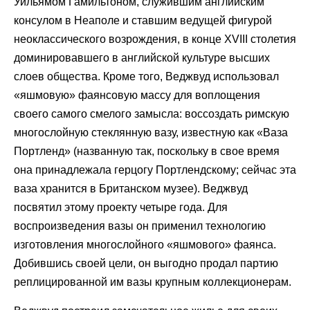
Уильямом Гамильтоном, служившим английским
консулом в Неаполе и ставшим ведущей фигурой
неоклассического возрождения, в конце XVIII столетия
доминировавшего в английской культуре высших
слоев общества. Кроме того, Веджвуд использовал
«яшмовую» фаянсовую массу для воплощения
своего самого смелого замысла: воссоздать римскую
многослойную стеклянную вазу, известную как «Ваза
Портленд» (названную так, поскольку в свое время
она принадлежала герцогу Портлендскому; сейчас эта
ваза хранится в Британском музее). Веджвуд
посвятил этому проекту четыре года. Для
воспроизведения вазы он применил технологию
изготовления многослойного «яшмового» фаянса.
Добившись своей цели, он выгодно продал партию
реплицированной им вазы крупным коллекционерам.