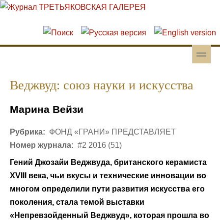
Перейти к основному содержанию
Skip to search
toggle
Вторичное меню
Веджвуд: союз науки и искусства
Марина Вейзи
Рубрика:
ФОНД «ГРАНИ» ПРЕДСТАВЛЯЕТ
Номер журнала:
#2 2016 (51)
Гений Джозайи Веджвуда, британского керамиста
XVIII века, чьи вкусы и технические инновации во
многом определили пути развития искусства его
поколения, стала темой выставки
«Непревзойденный Веджвуд», которая прошла во