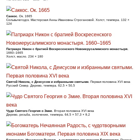
Саккос.
Ок. 1665
Сольвычегодск. Мастерская Анны Ивановны Строгановой. Холст, темпера. 132 ×
124
Патриарх Никон с братией Воскресенского Новоиерусалимского монастыря.
1660–1665
Холст, масло. 234 × 180
Святой Никола, с Деисусом и избранными святыми.
Первая половина XVI века
Русский Север. Дерево, темпера. 62,5 × 50,5
Чудо Святого Георгия о Змие.
Вторая половина XVI века
Дерево, резьба, золочение, темпера. 64,5 × 57,3 × 9,2
Богоматерь Нечаянная Радость, с чудотворными иконами Богоматери.
Первая