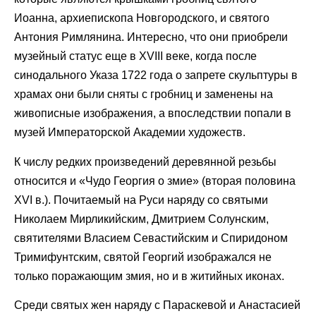
Иоанна, архиепископа Новгородского, и святого
Антония Римлянина. Интересно, что они приобрели
музейный статус еще в XVIII веке, когда после
синодального Указа 1722 года о запрете скульптуры в
храмах они были сняты с гробниц и заменены на
живописные изображения, а впоследствии попали в
музей Императорской Академии художеств.
К числу редких произведений деревянной резьбы
относится и «Чудо Георгия о змие» (вторая половина
XVI в.). Почитаемый на Руси наряду со святыми
Николаем Мирликийским, Дмитрием Солунским,
святителями Власием Севастийским и Спиридоном
Тримифунтским, святой Георгий изображался не
только поражающим змия, но и в житийных иконах.
Среди святых жен наряду с Параскевой и Анастасией