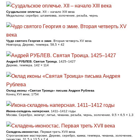
Суздальское оплечье.
XII – начало XIII века
Медальоны: серебро; штамповка, золочение, резьба, чернь
Чудо святого Георгия о змие.
Вторая четверть XV века
Новгород. Дерево, темпера. 58,5 × 42
Андрей РУБЛЕВ. Святая Троица.
1425–1427
Дерево, темпера. 142 × 114
Оклад иконы «Святая Троица» письма Андрея Рублева
Конец XVI века; 1754
Икона-складень наперсная.
1411–1412 годы
Москва. Серебро, жемчуг; литье, чеканка, резьба, чернь, золочение. 9,5 × 6,5 × 1,3
Складень-иконостас.
Первая треть XVII века
Строгановские мастерские. Дерево, серебро, камка; темпера, чеканка, золочение,
ткачество. 31,5 × 13,5 × 2,4