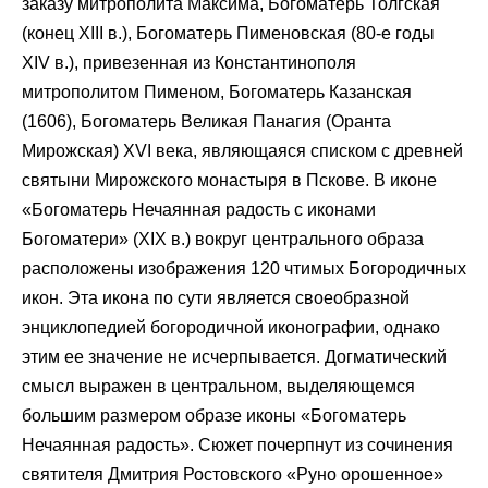
заказу митрополита Максима, Богоматерь Толгская
(конец XIII в.), Богоматерь Пименовская (80-е годы
XIV в.), привезенная из Константинополя
митрополитом Пименом, Богоматерь Казанская
(1606), Богоматерь Великая Панагия (Оранта
Мирожская) XVI века, являющаяся списком с древней
святыни Мирожского монастыря в Пскове. В иконе
«Богоматерь Нечаянная радость с иконами
Богоматери» (XIX в.) вокруг центрального образа
расположены изображения 120 чтимых Богородичных
икон. Эта икона по сути является своеобразной
энциклопедией богородичной иконографии, однако
этим ее значение не исчерпывается. Догматический
смысл выражен в центральном, выделяющемся
большим размером образе иконы «Богоматерь
Нечаянная радость». Сюжет почерпнут из сочинения
святителя Дмитрия Ростовского «Руно орошенное»