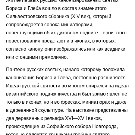
Житие первых русских канонизированных святых
Бориса и Глеба вошло в состав знаменитого
Сильвестровского сборника (XIV век), который
сопровождается сорока миниатюрами,
повествующими об их духовном подвиге. Герои этого
повествования предстают и в иконах, в которых,
согласно канону, они изображались или как всадники,
или стоящими прямолично.
Пантеон русских святых, начало которому положила
канонизация Бориса и Глеба, постоянно расширялся.
Идеал русской святости во многом опирался на идеал
византийского подвижничества и был зримо явлен не
только в иконах, но и во фресках, миниатюрах и даже
в деревянной скульптуре. На выставке представлены
два деревянных рельефа XVI—XVII веков,
происходящие из Софийского собора Новгорода,
которые являются крышками гробниц святого