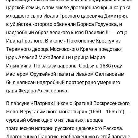
царской семьи, в том числе драгоценная крышка раки
младшего сына Ивана Грозного царевича Димитрия,
в убийстве которого обвиняли Бориса Годунова, и
надгробный образ великого князя Василия III — отца
Ивана Грозного. В иконе «Поклонение Кресту» из
Теремного дворца Московского Кремля предстают
царь Алексей Михайлович и царица Мария
Ильинична. По заказу царевны Софьи в 1686 году
мастером Оружейной палаты Иваном Салтановым
был написан надгробный портрет рано умершего
царя Федора Алексеевича.
В парсуне «Патриах Никон с братией Воскресенского
Ново-Иерусалимского монастыря» (1660—1665 гг.) —
суровый облик одного из главных творцов
трагической истории русского церковного Раскола.
Драгоценную Панагию, изображенную в этой парсуне