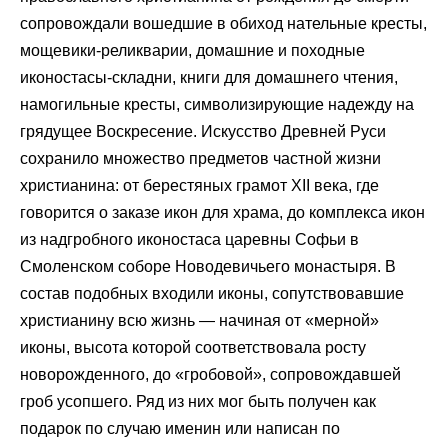
сопровождали вошедшие в обиход нательные кресты,
мощевики-реликварии, домашние и походные
иконостасы-складни, книги для домашнего чтения,
намогильные кресты, символизирующие надежду на
грядущее Воскресение. Искусство Древней Руси
сохранило множество предметов частной жизни
христианина: от берестяных грамот XII века, где
говорится о заказе икон для храма, до комплекса икон
из надгробного иконостаса царевны Софьи в
Смоленском соборе Новодевичьего монастыря. В
состав подобных входили иконы, сопутствовавшие
христианину всю жизнь — начиная от «мерной»
иконы, высота которой соответствовала росту
новорожденного, до «гробовой», сопровождавшей
гроб усопшего. Ряд из них мог быть получен как
подарок по случаю именин или написан по