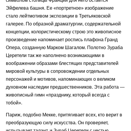
символом столицы Франции для него остается
Эйфелева башня. Ее «портретное» изображение
стало лейтмотивом экспозиции в Третьяковской
галерее. По образной драматургии, содержательной
концепции, колористическому строю это живописное
произведение напоминает роспись плафона Гранд
Опера, созданную Марком Шагалом. Полотно Зураба
Церетели так же наполнено возникающими в
воображении образами блестящих представителей
мировой культуры в сопровождении отдельных
персонажей и мотивов, напоминающих о великом
духовном наследии предшественников. Эта работа —
живописный гимн «празднику, который всегда с
тобой».
Париж, подобно Мекке, притягивает всех, кто верит в
преобразующую силу искусства. Он проверяет,
испытывает талант, и Зураб Церетели с честью