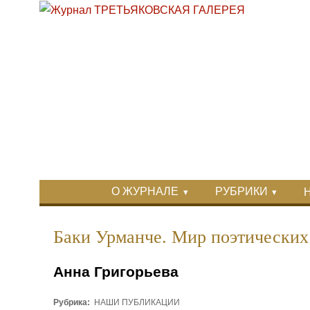
Перейти к основному содержанию
Skip to search
Primary menu
О ЖУРНАЛЕ
РУБРИКИ
Вторичное меню
Баки Урманче. Мир поэтических
Анна Григорьева
Рубрика:
НАШИ ПУБЛИКАЦИИ