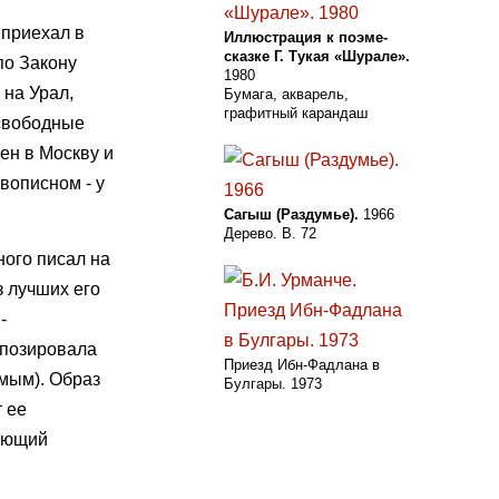
 приехал в
Иллюстрация к поэме-
сказке Г. Тукая «Шурале».
по Закону
1980
 на Урал,
Бумага, акварель,
графитный карандаш
 свободные
ен в Москву и
вописном - у
Сагыш (Раздумье).
1966
Дерево. B. 72
ного писал на
 лучших его
-
(позировала
Приезд Ибн-Фадлана в
имым). Образ
Булгары. 1973
т ее
чающий