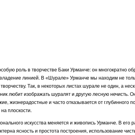
обую роль в творчестве Баки Урманче: он многократно об
 владение линией. В «Шурале» Урманче мы находим не тольк
у творчеству. Так, в некоторых листах шурале не один, а нес
ник любит изображать шуралят и другую лесную нечисть. О
ркие, жизнерадостные и часто отказывается от глубинного п
 на плоскости.
онального искусства меняется и живопись Урманче. В его р
ктерна ясность и простота построения, использование чист