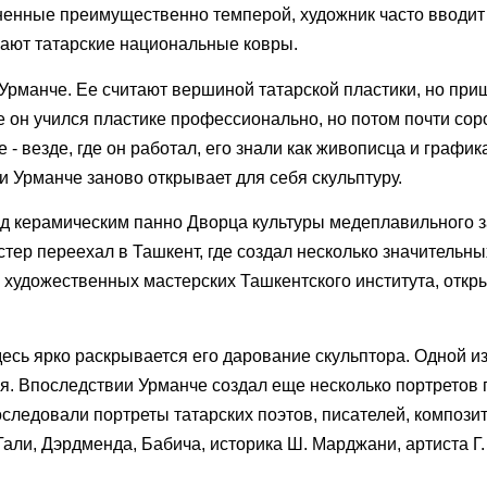
лненные преимущественно темперой, художник часто вводи
нают татарские национальные ковры.
 Урманче. Ее считают вершиной татарской пластики, но при
 он учился пластике профессионально, но потом почти соро
- везде, где он работал, его знали как живописца и графика
и Урманче заново открывает для себя скульптуру.
ад керамическим панно Дворца культуры медеплавильного 
тер переехал в Ташкент, где создал несколько значительных
 художественных мастерских Ташкентского института, откр
есь ярко раскрывается его дарование скульптора. Одной и
я. Впоследствии Урманче создал еще несколько портретов 
следовали портреты татарских поэтов, писателей, композит
Гали, Дэрдменда, Бабича, историка Ш. Марджани, артиста Г.