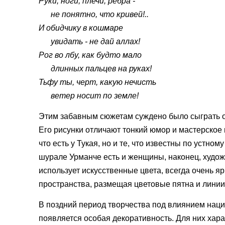
Руки, ноги, плечи, ребра -
не понятно, что кривей!..
И обидчику в кошмаре
увидать - не дай аллах!
Рог во лбу, как будто мало
длинных пальцев на руках!
Тьфу ты, черт, какую нечисть
ветер носит по земле!
Этим забавным сюжетам суждено было сыграть ос
Его рисунки отличают тонкий юмор и мастерское
что есть у Тукая, но и те, что известны по устном
шурале Урманче есть и женщины, наконец, худож
использует искусственные цвета, всегда очень я
пространства, размещая цветовые пятна и линии
В поздний период творчества под влиянием наци
появляется особая декоративность. Для них хара