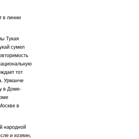
т в линии
лы Тукая
Тукай сумел
повторимость
 национальную
рждает тот
а. Урманче
у в Доме-
оэме
Москве в
ой народной
сле и хозяин,