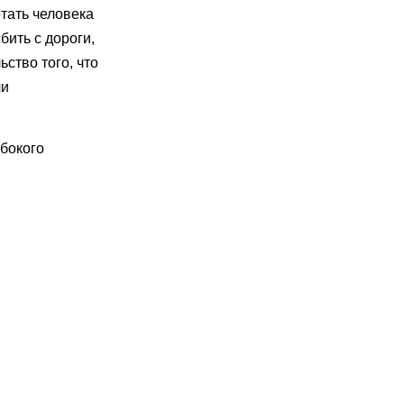
тать человека
бить с дороги,
ство того, что
ли
убокого