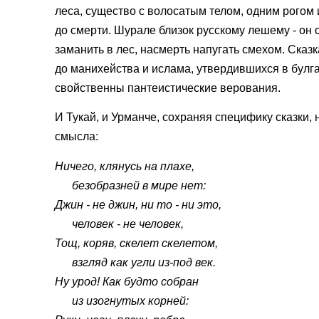
леса, существо с волосатым телом, одним рогом
до смерти. Шурале близок русскому лешему - он 
заманить в лес, насмерть напугать смехом. Сказк
до манихейства и ислама, утвердившихся в булга
свойственны пантеистические верования.
И Тукай, и Урманче, сохраняя специфику сказки,
смысла:
Ничего, клянусь на плахе,
безобразней в мире нет:
Джин - не джин, ни то - ни это,
человек - не человек,
Тощ, коряв, скелет скелетом,
взгляд как угли из-под век.
Ну урод! Как будто собран
из изогнутых корней: