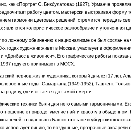
их, как «Портрет С. Бикбулатова» (1927), Урманче проявляе
редпочитает работу цветом, мастерски выстраивая форму 
нием гармонии цветовых решений, стремится передать св
нах являются колористическое разнообразие и утонченная ц
ду по ложному обвинению в национализме он был сослан на 
-х годах художник живет в Москве, участвует в оформлении
 и «Донбасс в живописи». Его графические работы показан
 1937 году его принимают в МОСХ.
атский период жизни художника, который длился 17 лет. Алм
левоенные годы, Самарканд (1949-1952), Ташкент. Только 
а родину, где и остается до самой смерти.
фические техники были для него самыми гармоничными. Ег
 отношение к природе, умение найти красоту в обыденном.
кварелей, созданных в Башкортостане и уйгурских колхоза
око использует линию, то воздушные, прозрачные акварели 