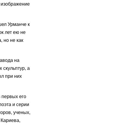
т изображение
шел Урманче к
к лет ею не
, но не как
завода на
 скульптур, а
ыл при них
з первых его
поэта и серии
оров, ученых,
 Кариева,