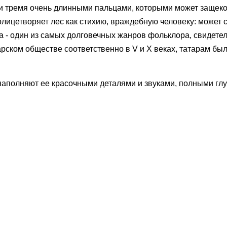
 и тремя очень длинными пальцами, которыми может защеко
олицетворяет лес как стихию, враждебную человеку: может с
а - один из самых долговечных жанров фольклора, свидетель
рском обществе соответственно в V и Х веках, татарам бы
 наполняют ее красочными деталями и звуками, полными гл