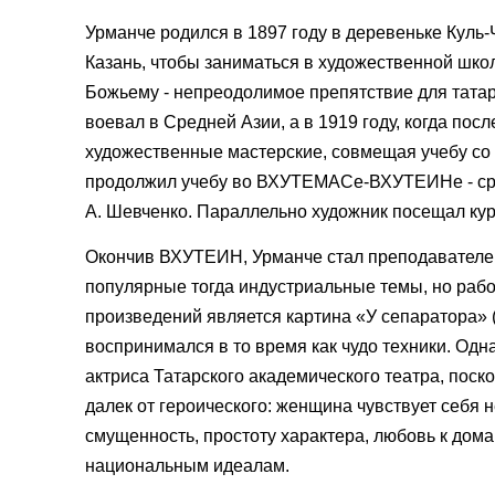
Урманче родился в 1897 году в деревеньке Куль-
Казань, чтобы заниматься в художественной шко
Божьему - непреодолимое препятствие для татар
воевал в Средней Азии, а в 1919 году, когда по
художественные мастерские, совмещая учебу со 
продолжил учебу во ВХУТЕМАСе-ВХУТЕИНе - сразу
А. Шевченко. Параллельно художник посещал кур
Окончив ВХУТЕИН, Урманче стал преподавателем 
популярные тогда индустриальные темы, но рабо
произведений является картина «У сепаратора» (
воспринимался в то время как чудо техники. Од
актриса Татарского академического театра, поск
далек от героического: женщина чувствует себя н
смущенность, простоту характера, любовь к дом
национальным идеалам.