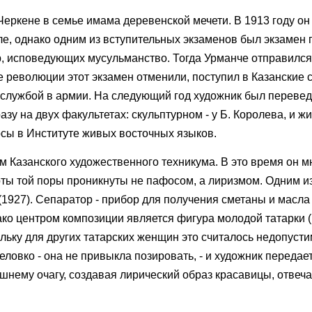
Черкене в семье имама деревенской мечети. В 1913 году он
ле, однако одним из вступительных экзаменов был экзамен 
, исповедующих мусульманство. Тогда Урманче отправился
сле революции этот экзамен отменили, поступил в Казанские
службой в армии. На следующий год художник был перевед
 на двух факультетах: скульптурном - у Б. Королева, и жи
сы в Институте живых восточных языков.
Казанского художественного техникума. В это время он м
ты той поры проникнуты не пафосом, а лиризмом. Одним из
1927). Сепаратор - прибор для получения сметаны и масла 
нако центром композиции является фигура молодой татарки 
ольку для других татарских женщин это считалось недопуст
еловко - она не привыкла позировать, - и художник передае
ашнему очагу, создавая лирический образ красавицы, отве