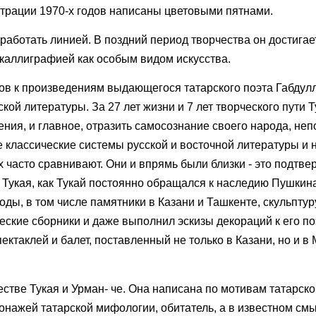
трации 1970-х годов написаны цветовыми пятнами.
 работать линией. В поздний период творчества он достигае
 каллиграфией как особым видом искусства.
нков к произведениям выдающегося татарского поэта Габдул
ой литературы. За 27 лет жизни и 7 лет творческого пути 
ния, и главное, отразить самосознание своего народа, не
ве классические системы русской и восточной литературы и
х часто сравнивают. Они и впрямь были близки - это подтве
 Тукая, как Тукай постоянно обращался к наследию Пушкин
оды, в том числе памятники в Казани и Ташкенте, скульптур
еские сборники и даже выполнил эскизы декораций к его п
ктаклей и балет, поставленный не только в Казани, но и в 
стве Тукая и Урман- че. Она написана по мотивам татарск
онажей татарской мифологии, обитатель, а в известном смы