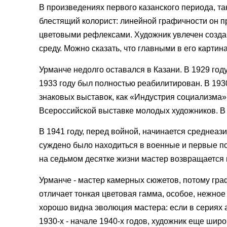
В произведениях первого казанского периода, так
блестящий колорист: линейной графичности он п
цветовыми рефлексами. Художник увлечен созда
среду. Можно сказать, что главными в его карти
Урманче недолго оставался в Казани. В 1929 го
1933 году был полностью реабилитирован. В 1930
знаковых выставок, как «Индустрия социализма»
Всероссийской выставке молодых художников. В
В 1941 году, перед войной, начинается среднеази
суждено было находиться в военные и первые пос
на седьмом десятке жизни мастер возвращается н
Урманче - мастер камерных сюжетов, потому гра
отличает тонкая цветовая гамма, особое, нежное
хорошо видна эволюция мастера: если в сериях а
1930-х - начале 1940-х годов, художник еще шир