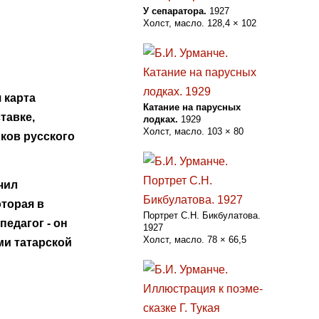
У сепаратора.
1927
Холст, масло. 128,4 × 102
 карта
Катание на парусных
тавке,
лодках.
1929
Холст, масло. 103 × 80
ков русского
чил
оторая в
Портрет С.Н. Бикбулатова.
едагог - он
1927
Холст, масло. 78 × 66,5
ми татарской