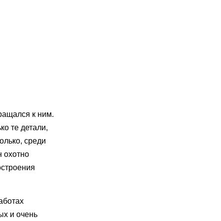
ращался к ним.
о те детали,
колько, среди
н охотно
остроения
аботах
ых и очень