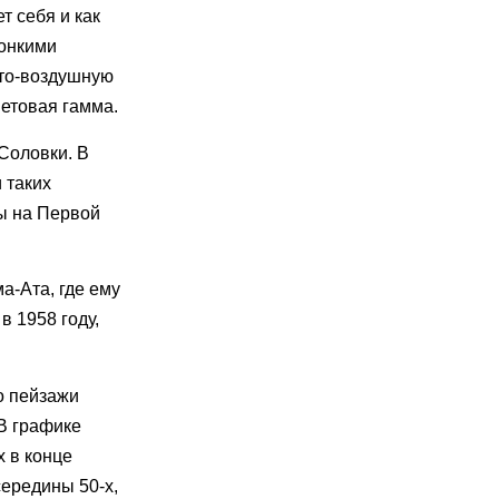
т себя и как
тонкими
ето-воздушную
ветовая гамма.
Соловки. В
 таких
ы на Первой
а-Ата, где ему
в 1958 году,
о пейзажи
 В графике
х в конце
середины 50-х,