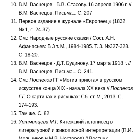
В.М. Васнецов - В.В. Стасову. 16 апреля 1906 г. //
В.М. Васнецов. Письма... С. 207
Первое издание в журнале «Европеец» (1832,
№ 1, с. 24-37).
См.: Народные русские сказки / Сост. А.Н.
Афанасьев: В 3 т. М., 1984-1985. Т. 3. №327-328.
С. 18-20.
В.М. Васнецов - Д.Т. Будинову. 17 марта 1918 г. //
В.М. Васнецов. Письма... С. 241.
См.:
Поспелов
ГГ «Мотив приюта» в русском
искусстве конца XIX - начала XX века //
Поспелов
Г.Г.
О картинах и рисунках: Сб. ст. М., 2013. С.
174-193.
Там же. С. 82.
Уртминцева М.Г.
Китежский летописец в
литературной и живописной интерпретации (П.И.
Мельников и М.В. Нестеров) // Вестник