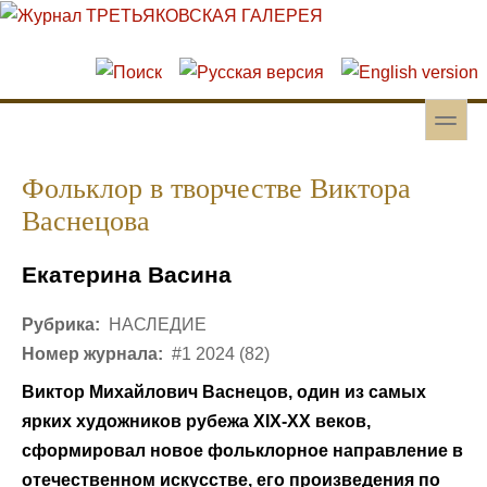
Перейти к основному содержанию
Skip to search
toggle
Вторичное меню
Фольклор в творчестве Виктора
Васнецова
Екатерина Васина
Рубрика:
НАСЛЕДИЕ
Номер журнала:
#1 2024 (82)
Виктор Михайлович Васнецов, один из самых
ярких художников рубежа
XIX
-
XX
веков,
сформировал новое фольклорное направление в
отечественном искусстве, его произведения по