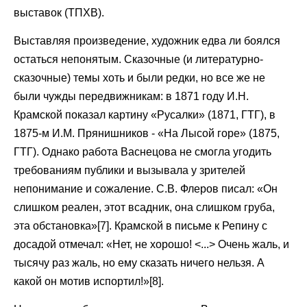
выставок (ТПХВ).
Выставляя произведение, художник едва ли боялся
остаться непонятым. Сказочные (и литературно-
сказочные) темы хоть и были редки, но все же не
были чужды передвижникам: в 1871 году И.Н.
Крамской показал картину «Русалки» (1871, ГТГ), в
1875-м И.М. Прянишников - «На Лысой горе» (1875,
ГТГ). Однако работа Васнецова не смогла угодить
требованиям публики и вызывала у зрителей
непонимание и сожаление. С.В. Флеров писал: «Он
слишком реален, этот всадник, она слишком груба,
эта обстановка»[7]. Крамской в письме к Репину с
досадой отмечал: «Нет, не хорошо! <...> Очень жаль, и
тысячу раз жаль, но ему сказать ничего нельзя. А
какой он мотив испортил!»[8].