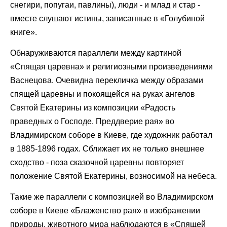
снегири, попугаи, павлины), люди - и млад и стар -
вместе слушают истины, записанные в «Голубиной
книге».
Обнаруживаются параллели между картиной
«Спящая царевна» и религиозными произведениями
Васнецова. Очевидна перекличка между образами
спящей царевны и покоящейся на руках ангелов
Святой Екатерины из композиции «Радость
праведных о Господе. Преддверие рая» во
Владимирском соборе в Киеве, где художник работал
в 1885-1896 годах. Сближает их не только внешнее
сходство - поза сказочной царевны повторяет
положение Святой Екатерины, возносимой на небеса.
Такие же параллели с композицией во Владимирском
соборе в Киеве «Блаженство рая» в изображении
природы, животного мира наблюдаются в «Спящей