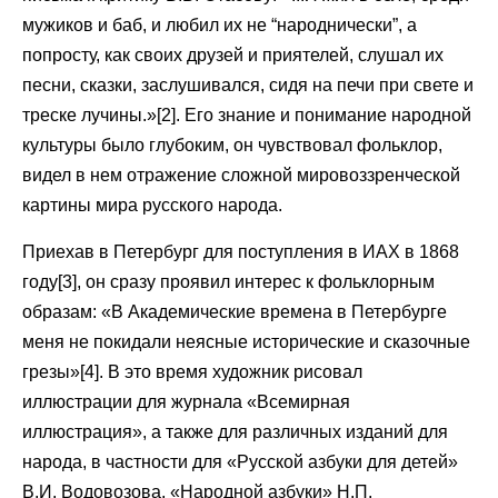
мужиков и баб, и любил их не “народнически”, а
попросту, как своих друзей и приятелей, слушал их
песни, сказки, заслушивался, сидя на печи при свете и
треске лучины.»[2]. Его знание и понимание народной
культуры было глубоким, он чувствовал фольклор,
видел в нем отражение сложной мировоззренческой
картины мира русского народа.
Приехав в Петербург для поступления в ИАХ в 1868
году[3], он сразу проявил интерес к фольклорным
образам: «В Академические времена в Петербурге
меня не покидали неясные исторические и сказочные
грезы»[4]. В это время художник рисовал
иллюстрации для журнала «Всемирная
иллюстрация», а также для различных изданий для
народа, в частности для «Русской азбуки для детей»
В.И. Водовозова, «Народной азбуки» Н.П.