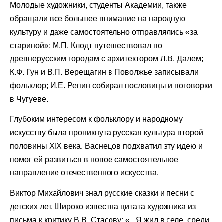
Молодые художники, студенты Академии, также
обращали все большее внимание на народную
культуру и даже самостоятельно отправлялись «за
стариной»: М.П. Клодт путешествовал по
древнерусским городам с архитектором Л.В. Далем;
К.Ф. Гун и В.П. Верещагин в Поволжье записывали
фольклор; И.Е. Репин собирал пословицы и поговорки
в Чугуеве.
Глубоким интересом к фольклору и народному
искусству была проникнута русская культура второй
половины XIX века. Васнецов подхватил эту идею и
помог ей развиться в новое самостоятельное
направление отечественного искусства.
Виктор Михайлович знал русские сказки и песни с
детских лет. Широко известна цитата художника из
письма к критику В.В. Стасову: «...Я жил в селе, среди