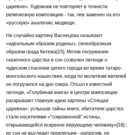
царевне». Художник не повторяет в точности
религиозную композицию - так, лев заменен на его
«русскую» аналогию, медведя.
Не случайно картину Васнецова называют
«идеальным образом родины», своеобразным
образом града Китежа[15]. Мотив погружения
сказочного царства в сон созвучен легенде о
чудесном спасении целого города во время татаро-
монгольского нашествия, когда по молитвам жителей
он погрузился на дно озера. Отсыл к известной
легенде, «Голубиная книга» в центре композиции
раскрывают главную идею картины «Спящая
царевна»: услышав тайны книги, обитатели царства
стали носителями «“сокровенной” истины,
открывающейся искренне верующему человеку»[16] ;
их сон не выглядит проклятьем - напротив, он