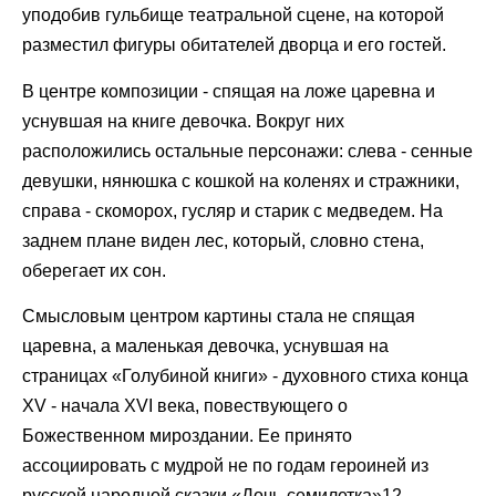
уподобив гульбище театральной сцене, на которой
разместил фигуры обитателей дворца и его гостей.
В центре композиции - спящая на ложе царевна и
уснувшая на книге девочка. Вокруг них
расположились остальные персонажи: слева - сенные
девушки, нянюшка с кошкой на коленях и стражники,
справа - скоморох, гусляр и старик с медведем. На
заднем плане виден лес, который, словно стена,
оберегает их сон.
Смысловым центром картины стала не спящая
царевна, а маленькая девочка, уснувшая на
страницах «Голубиной книги» - духовного стиха конца
XV - начала XVI века, повествующего о
Божественном мироздании. Ее принято
ассоциировать с мудрой не по годам героиней из
русской народной сказки «Дочь-семилетка»12,