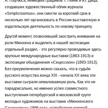
А. Паулюса, немецких графиков Т. Гейне и Ю. Дица,
создавших художественный облик журнала
«Simplicissimus», они смогли за короткий срок в
несколько лет организовать в России выставочную и
издательскую деятельность по новому принципу.
Другой момент, позволивший заострить внимание на
роли Мюнхена и выделить в нашей экспозиции
отдельный раздел, - это регулярно проводимые здесь
крупные международные выставки (1863-1913) и
экспозиции объединения «Сецессион» (1893-1913).
Без преувеличения можно сказать, что в судьбе
русского искусства конца XIX - начала XX века эти
выставки сыграли немаловажную роль. Как это не
парадоксально, но именно успех совместного
выступления петербургской и московской групп
молодых художников на выставке «Мюнхенского
Сецессиона» 1896 года, устройством которой