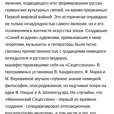
явления, подводящего итог формированию русско-
германских культурных связей, на время прерванных
Первой мировой войной. Это исторически оправдано
не только незаурядностью самого явления, но и его
положением в контексте искусства эпохи. Создавшие
«Синий всадник» художники, примыкавшие к нему
теоретики, музыканты и литераторы были тесно
связаны преемственностью с традициями немецкого
югендштиля и русского модерна,
манифестировавшими себя на «Сецессионах». В
программных установках В. Кандинского, Ф. Марка и
М. Веревкиной звучало глубокое знание немецкой
философии, опосредованная, но ощутимая опора на
идеи Ф. Ницше и А. Шопенгауэра. Не случайно, что
«Мюнхенский Сецессион» - первый по времени
создания - солидаризировал оппозиционную
консерватизму молодежь, в том числе и тех, кто