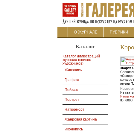
О ЖУРНАЛЕ
РУБРИКИ
Каталог
Коро
Каталог иллюстраций
журнала (список
художников)
«Карта 
Живопись
Специал
«Северст
конкурс
Графика
имени П.
Номер ж
Пейзаж
Из стать
Итоги ко
Портрет
ID:
6893
Натюрморт
Жанровая картина
Иконопись