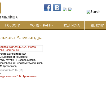
НОВОСТИ
ФОНД «ГРАНИ»
ПОДПИСКА
ГДЕ КУПИ
лькова Александра
Острова Робинзона»
ьный приз от компании
аль-групп» (II Всероссийский
 произведений молодых художников
М.Третьякова)
урнала:
#4 2005 (09)
и:
нкурса имени П.М. Третьякова