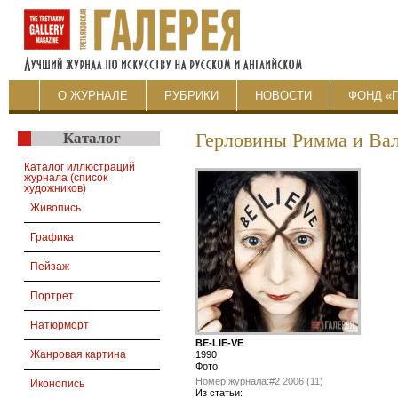
О ЖУРНАЛЕ
РУБРИКИ
НОВОСТИ
ФОНД «
Каталог
Герловины Римма и Ва
Каталог иллюстраций
журнала (список
художников)
Живопись
Графика
Пейзаж
Портрет
Натюрморт
BE-LIE-VE
Жанровая картина
1990
Фото
Номер журнала:
#2 2006 (11)
Иконопись
Из статьи: