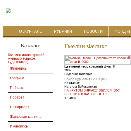
О ЖУРНАЛЕ
РУБРИКИ
НОВОСТИ
ФОНД «
Каталог
Гмелин Феликс
Каталог иллюстраций
журнала (список
художников)
Цветовой тест, красный флаг II
Живопись
2002
Видеоинсталляция
Графика
Номер журнала:
#1 2003 (01)
Из статьи:
Натэлла Войскунская
Пейзаж
НА КРУТОМ ВИРАЖЕ ЮБИЛЕЯ: 50-Я
ВЕНЕЦИАНСКАЯ БИЕННАЛЕ
Портрет
ID:
4887
Натюрморт
Жанровая картина
Иконопись