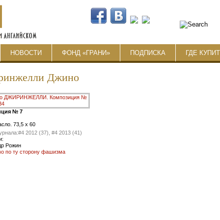
НОВОСТИ
ФОНД «ГРАНИ»
ПОДПИСКА
ГДЕ КУПИ
ринжелли Джино
ция № 7
асло. 73,5 x 60
урнала:
#4 2012 (37), #4 2013 (41)
и:
др Рожин
во по ту сторону фашизма