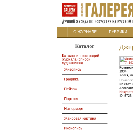
О ЖУРНАЛЕ
РУБРИКИ
Каталог
Джи
Каталог иллюстраций
журнала (список
художников)
Компози
Живопись
1934
Холст, м
Графика
Номер ж
Из стать
Алексан
Пейзаж
Искусст
ID:
5723
Портрет
Натюрморт
Жанровая картина
Иконопись