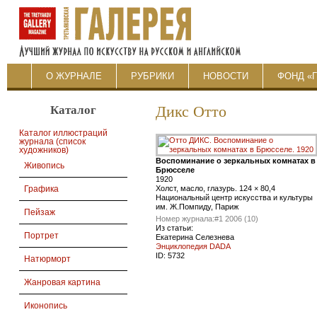
О ЖУРНАЛЕ
РУБРИКИ
НОВОСТИ
ФОНД «
Каталог
Дикс Отто
Каталог иллюстраций
журнала (список
художников)
Воспоминание о зеркальных комнатах в
Живопись
Брюсселе
1920
Холст, масло, глазурь. 124 × 80,4
Графика
Национальный центр искусства и культуры
им. Ж.Помпиду, Париж
Пейзаж
Номер журнала:
#1 2006 (10)
Из статьи:
Портрет
Екатерина Селезнева
Энциклопедия DАDА
ID:
5732
Натюрморт
Жанровая картина
Иконопись