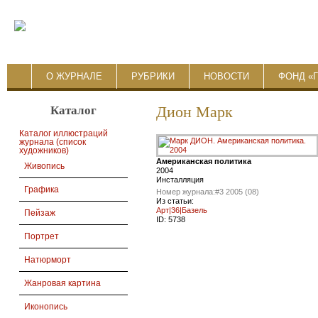
О ЖУРНАЛЕ
РУБРИКИ
НОВОСТИ
ФОНД «
Каталог
Дион Марк
Каталог иллюстраций
журнала (список
художников)
Американская политика
Живопись
2004
Инсталляция
Графика
Номер журнала:
#3 2005 (08)
Из статьи:
Aрт|36|Базель
Пейзаж
ID:
5738
Портрет
Натюрморт
Жанровая картина
Иконопись