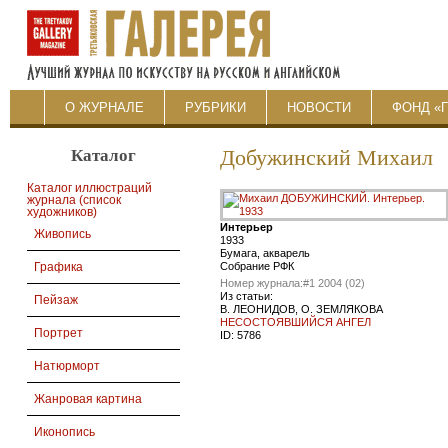
О ЖУРНАЛЕ
РУБРИКИ
НОВОСТИ
ФОНД «
Каталог
Добужинский Михаил
Каталог иллюстраций
журнала (список
художников)
Интерьер
Живопись
1933
Бумага, акварель
Собрание РФК
Графика
Номер журнала:
#1 2004 (02)
Из статьи:
Пейзаж
В. ЛЕОНИДОВ, О. ЗЕМЛЯКОВА
НЕСОСТОЯВШИЙСЯ АНГЕЛ
Портрет
ID:
5786
Натюрморт
Жанровая картина
Иконопись