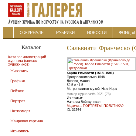
О ЖУРНАЛЕ
РУБРИКИ
НОВОСТИ
ФОНД «
Каталог
Сальвиати Франческо (
Каталог иллюстраций
журнала (список
художников)
Живопись
Карло Римботти (1518–1591)
Предположительно 1548
Дерево, масло
Графика
52,5 × 41,5
Метрополитен-музей, Нью-Йорк
Пейзаж
Номер журнала:
#4 2021 (73)
Из статьи:
Портрет
Натэлла Войскунская
Медичи… ПОРТРЕТЫ! ПОЛИТИКА?
ID:
31764
Натюрморт
Жанровая картина
Иконопись