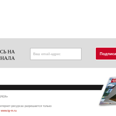
СЬ НА
РНАЛА
ЕРЕЯ»
интернет-ресурсах разрешается только
а
www.tg-m.ru