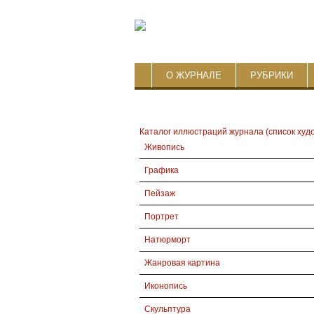
О ЖУРНАЛЕ
РУБРИКИ
Каталог иллюстраций журнала (список худ
Живопись
Графика
Пейзаж
Портрет
Натюрморт
Жанровая картина
Иконопись
Скульптура