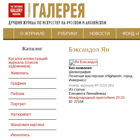
О ЖУРНАЛЕ
РУБРИКИ
НОВОСТИ
ФОНД «
Каталог
Бэксандол Ян
Каталог иллюстраций
журнала (список
художников)
Без названия
Шелкография
Живопись
Печатная мастерская «Highland», город
Инвернесс
Графика
Номер журнала:
#4 2019 (65)
Из статьи:
Елизавета Линнайнмаа
Пейзаж
Международный принтобмен 20:20
ID:
27154
Портрет
Натюрморт
Жанровая картина
Иконопись