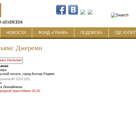
НОВОСТИ
ФОНД «ГРАНИ»
ПОДПИСКА
ГДЕ КУПИ
льямс Джереми
вания
вюра
учной печати, город Богнор Реджис
урнала:
#4 2019 (65)
и:
та Линнайнмаа
родный принтобмен 20:20
4