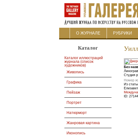
О ЖУРНАЛЕ
РУБРИКИ
Каталог
Уил
Каталог иллюстраций
журнала (список
художников)
Без наз
Линогра
Живопись
Студия р
Номер ж
Графика
Из стать
Елизаве
Междуна
Пейзаж
ID:
2714
Портрет
Натюрморт
Жанровая картина
Иконопись