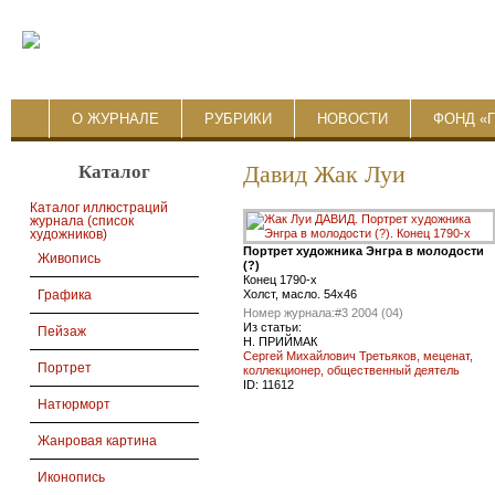
О ЖУРНАЛЕ
РУБРИКИ
НОВОСТИ
ФОНД «
Каталог
Давид Жак Луи
Каталог иллюстраций
журнала (список
художников)
Портрет художника Энгра в молодости
Живопись
(?)
Конец 1790-х
Холст, масло. 54х46
Графика
Номер журнала:
#3 2004 (04)
Из статьи:
Пейзаж
Н. ПРИЙМАК
Сергей Михайлович Третьяков, меценат,
Портрет
коллекционер, общественный деятель
ID:
11612
Натюрморт
Жанровая картина
Иконопись