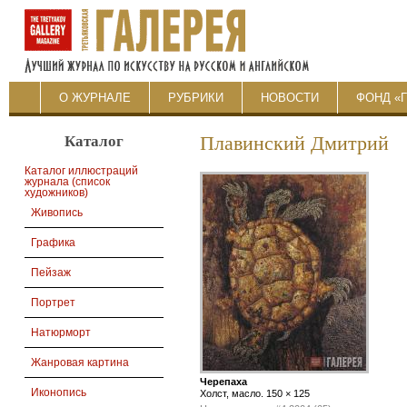
О ЖУРНАЛЕ
РУБРИКИ
НОВОСТИ
ФОНД «
Каталог
Плавинский Дмитрий
Каталог иллюстраций
журнала (список
художников)
Живопись
Графика
Пейзаж
Портрет
Натюрморт
Жанровая картина
Черепаха
Иконопись
Холст, масло. 150 × 125