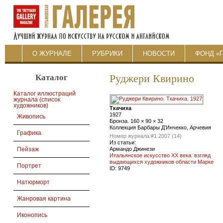
О ЖУРНАЛЕ
РУБРИКИ
НОВОСТИ
ФОНД «
Каталог
Руджери Квирино
Каталог иллюстраций
журнала (список
художников)
Ткачиха
1927
Живопись
Бронза. 160 × 90 × 32
Коллекция Барбары Д’Инчекко, Арчевия
Графика
Номер журнала:
#1 2007 (14)
Из статьи:
Армандо Джинези
Пейзаж
Итальянское искусство ХХ века: взгляд
выдающихся художников области Марке
Портрет
ID:
9749
Натюрморт
Жанровая картина
Иконопись