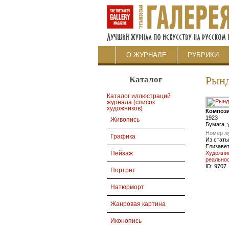
О ЖУРНАЛЕ
РУБРИКИ
Каталог
Рын
Каталог иллюстраций
журнала (список
художников)
Композ
1923
Живопись
Бумага, у
Номер ж
Графика
Из стать
Елизаве
Художник
Пейзаж
реальнос
ID:
9707
Портрет
Натюрморт
Жанровая картина
Иконопись