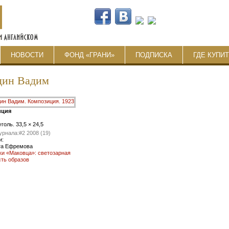
НОВОСТИ
ФОНД «ГРАНИ»
ПОДПИСКА
ГДЕ КУПИ
дин Вадим
иция
голь. 33,5 × 24,5
урнала:
#2 2008 (19)
и:
та Ефремова
и «Маковца»: светозарная
ть образов