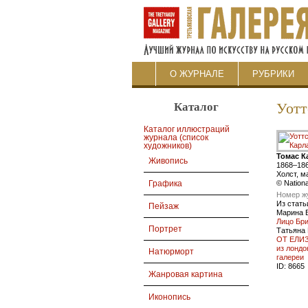
О ЖУРНАЛЕ
РУБРИКИ
Каталог
Уотт
Каталог иллюстраций
журнала (список
художников)
Томас К
Живопись
1868–18
Холст, м
© Nationa
Графика
Номер ж
Из стать
Пейзаж
Марина 
Лицо Бр
Портрет
Татьяна
ОТ ЕЛИЗ
из лондо
Натюрморт
галереи
ID:
8665
Жанровая картина
Иконопись