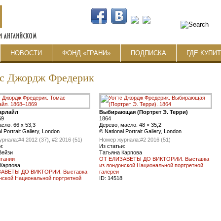
НОВОСТИ
ФОНД «ГРАНИ»
ПОДПИСКА
ГДЕ КУПИ
с Джордж Фредерик
арлайл
Выбирающая (Портрет Э. Терри)
69
1864
асло. 66 x 53,3
Дерево, масло. 48 × 35,2
l Portrait Gallery, London
© National Portrait Gallery, London
урнала:
#4 2012 (37), #2 2016 (51)
Номер журнала:
#2 2016 (51)
и:
Из статьи:
Вейзи
Татьяна Карпова
итании
ОТ ЕЛИЗАВЕТЫ ДО ВИКТОРИИ. Выставка
 Карпова
из лондонской Национальной портретной
АВЕТЫ ДО ВИКТОРИИ. Выставка
галереи
нской Национальной портретной
ID:
14518