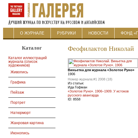
О ЖУРНАЛЕ
РУБРИКИ
НОВОСТИ
ФОНД «
Каталог
Феофилактов Николай
Каталог иллюстраций
журнала (список
художников)
Виньетка для журнала «Золотое Руно»
Живопись
1906
Номер журнала:
#1 2008 (18)
Графика
Из статьи:
Ида Гофман
«Золотое Руно». 1906–1909. У истоков
Пейзаж
русского авангарда
ID:
8558
Портрет
Натюрморт
Жанровая картина
Иконопись