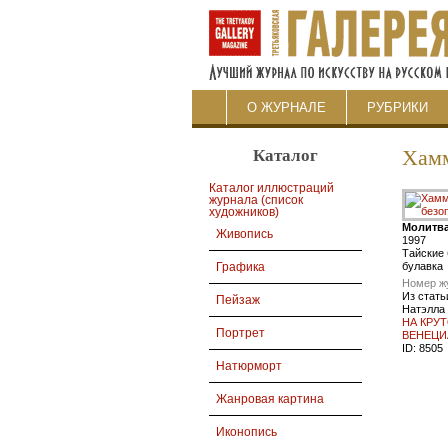
О ЖУРНАЛЕ
РУБРИКИ
Каталог
Хам
Каталог иллюстраций
журнала (список
художников)
Молитва
Живопись
1997
Тайские 
булавка
Графика
Номер ж
Из стать
Пейзаж
Натэлла
НА КРУ
Портрет
ВЕНЕЦИ
ID:
8505
Натюрморт
Жанровая картина
Иконопись