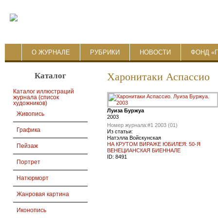
О ЖУРНАЛЕ
РУБРИКИ
НОВОСТИ
ФОНД «
Каталог
Харонитаки Аспассио
Каталог иллюстраций
журнала (список
художников)
Луиза Буржуа
Живопись
2003
Номер журнала:
#1 2003 (01)
Графика
Из статьи:
Натэлла Войскунская
НА КРУТОМ ВИРАЖЕ ЮБИЛЕЯ: 50-Я
Пейзаж
ВЕНЕЦИАНСКАЯ БИЕННАЛЕ
ID:
8491
Портрет
Натюрморт
Жанровая картина
Иконопись