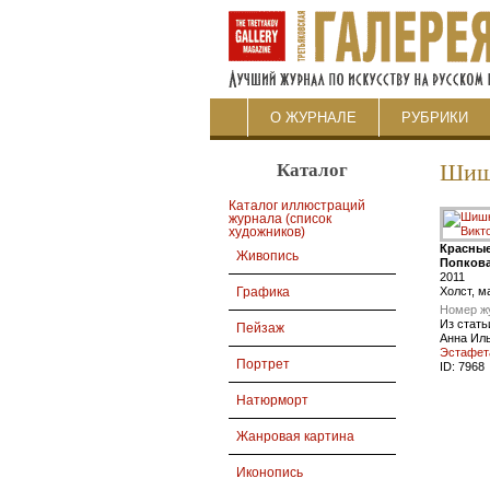
О ЖУРНАЛЕ
РУБРИКИ
Каталог
Шиш
Каталог иллюстраций
журнала (список
художников)
Красные
Живопись
Попков
2011
Холст, 
Графика
Номер ж
Из стать
Пейзаж
Анна Ил
Эстафет
Портрет
ID:
7968
Натюрморт
Жанровая картина
Иконопись