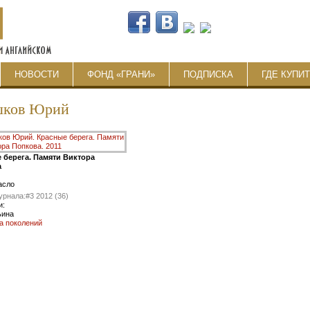
НОВОСТИ
ФОНД «ГРАНИ»
ПОДПИСКА
ГДЕ КУПИ
ков Юрий
 берега. Памяти Виктора
а
масло
урнала:
#3 2012 (36)
и:
ьина
а поколений