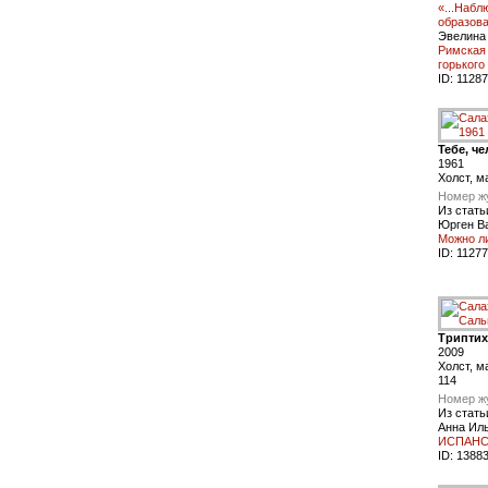
«...Набл
образова
Эвелина
Римская
горького
ID:
11287
Тебе, ч
1961
Холст, м
Номер ж
Из стать
Юрген В
Можно л
ID:
11277
Триптих
2009
Холст, ма
114
Номер ж
Из стать
Анна Ил
ИСПАНС
ID:
1388