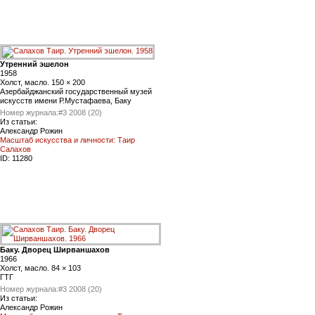
Утренний эшелон
1958
Холст, масло. 150 × 200
Азербайджанский государственный музей
искусств имени Р.Мустафаева, Баку
Номер журнала:
#3 2008 (20)
Из статьи:
Александр Рожин
Масштаб искусства и личности: Таир
Салахов
ID:
11280
Баку. Дворец Ширваншахов
1966
Холст, масло. 84 × 103
ГТГ
Номер журнала:
#3 2008 (20)
Из статьи:
Александр Рожин