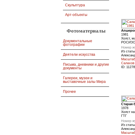
Скульптура
Арт-объекты
Фотоматериалы
Апшеро
1981
Холст, м
Документальные
РОСИЗ
фотографии
Номер ж
Из стать
Деятели искусства
Алексан
Масштаб 
Салахов
Письма, дневники и другие
ID:
11278
документы
Галереи, музеи и
выставочные залы Мира
Прочее
Старая 
1978
Холст на
ГТГ
Номер ж
Из стать
Алексан
Масштаб 