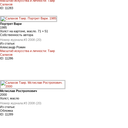
Масштаб искусства и личности: Таир
Салахов
ID:
11283
Портрет Вари
1985
Холст на картоне, масло. 71 × 51
Собственность автора
Номер журнала:
#3 2008 (20)
Из статьи:
Александр Рожин
Масштаб искусства и личности: Таир
Салахов
ID:
11286
Мстислав Ростропович
2000
Холст, масло
Номер журнала:
#3 2008 (20)
Из статьи:
Обложка
ID:
11289