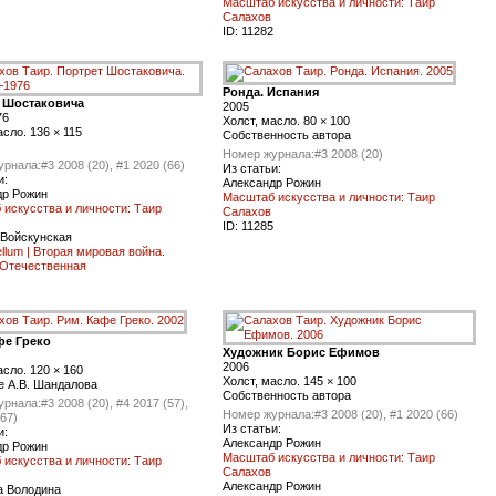
Масштаб искусства и личности: Таир
Салахов
ID:
11282
Ронда. Испания
 Шостаковича
2005
76
Холст, масло. 80 × 100
асло. 136 × 115
Собственность автора
Номер журнала:
#3 2008 (20)
урнала:
#3 2008 (20), #1 2020 (66)
Из статьи:
и:
Александр Рожин
др Рожин
Масштаб искусства и личности: Таир
искусства и личности: Таир
Салахов
ID:
11285
 Войскунская
ellum | Вторая мировая война.
 Отечественная
фе Греко
Художник Борис Ефимов
2006
асло. 120 × 160
Холст, масло. 145 × 100
е А.В. Шандалова
Собственность автора
урнала:
#3 2008 (20), #4 2017 (57),
Номер журнала:
#3 2008 (20), #1 2020 (66)
(67)
Из статьи:
и:
Александр Рожин
др Рожин
Масштаб искусства и личности: Таир
искусства и личности: Таир
Салахов
Александр Рожин
а Володина