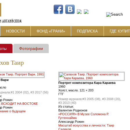
НОВОСТИ
ФОНД «ГРАНИ»
ПОДПИСКА
ГДЕ КУПИ
оты
Фотографии
хов Таир
 Вари
Портрет композитора Кара Караева
1960
асло
Холст, масло. 121 × 203
урнала:
#1 2004 (02), #3 2017 (56)
ГТГ
и:
Номер журнала:
#3 2005 (08), #3 2008 (20),
др Рожин
#3 2013 (40)
 ВСХОДИТ НА ВОСТОКЕ
Из статьи:
др Рожин
Валентин Родионов
нание о будущем
«РОССИЯ!» В Музее Соломона Р.
Гуггенхайма
Александр Рожин
Масштаб искусства и личности: Таир
Салахов