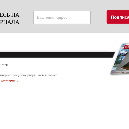
ЕСЬ НА
УРНАЛА
ЕРЕЯ»
интернет-ресурсах разрешается только
а
www.tg-m.ru