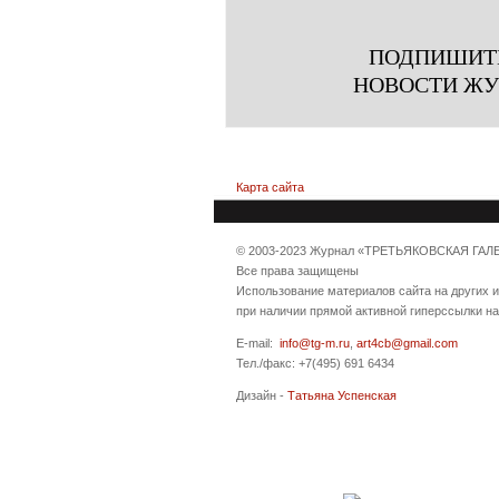
ПОДПИШИТ
НОВОСТИ Ж
Карта сайта
© 2003-2023 Журнал «ТРЕТЬЯКОВСКАЯ ГАЛ
Все права защищены
Использование материалов сайта на других 
при наличии прямой активной гиперссылки н
E-mail:
info@tg-m.ru
,
art4cb@gmail.com
Тел./факс: +7(495) 691 6434
Дизайн -
Татьяна Успенская