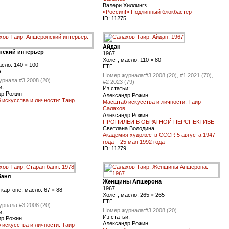
Валери Хиллингз
«Россия!» Подлинный блокбастер
ID:
11275
Айдан
нский интерьер
1967
Холст, масло. 110 × 80
асло. 140 × 100
ГТГ
О
Номер журнала:
#3 2008 (20), #1 2021 (70),
урнала:
#3 2008 (20)
#2 2023 (79)
и:
Из статьи:
др Рожин
Александр Рожин
искусства и личности: Таир
Масштаб искусства и личности: Таир
Салахов
Александр Рожин
ПРОПИЛЕИ В ОБРАТНОЙ ПЕРСПЕКТИВЕ
Светлана Володина
Академия художеств СССР. 5 августа 1947
года – 25 мая 1992 года
ID:
11279
баня
Женщины Апшерона
1967
 картоне, масло. 67 × 88
Xолст, масло. 265 × 265
ГТГ
урнала:
#3 2008 (20)
Номер журнала:
#3 2008 (20)
и:
Из статьи:
др Рожин
Александр Рожин
искусства и личности: Таир