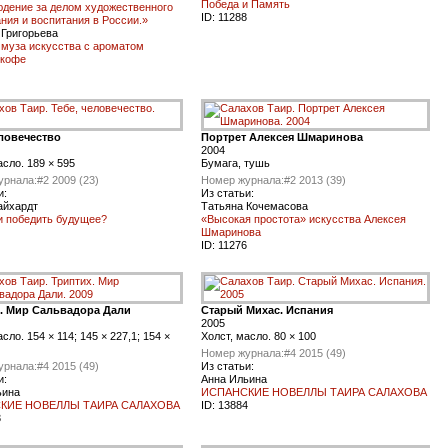
Победа и Память
юдение за делом художественного
ID:
11288
ния и воспитания в России.»
 Григорьева
 муза искусства с ароматом
 кофе
еловечество
Портрет Алексея Шмаринова
2004
асло. 189 × 595
Бумага, тушь
урнала:
#2 2009 (23)
Номер журнала:
#2 2013 (39)
и:
Из статьи:
айхардт
Татьяна Кочемасова
и победить будущее?
«Высокая простота» искусства Алексея
Шмаринова
ID:
11276
. Мир Сальвадора Дали
Старый Михас. Испания
2005
сло. 154 × 114; 145 × 227,1; 154 ×
Холст, масло. 80 × 100
Номер журнала:
#4 2015 (49)
урнала:
#4 2015 (49)
Из статьи:
и:
Анна Ильина
ьина
ИСПАНСКИЕ НОВЕЛЛЫ ТАИРА САЛАХОВА
КИЕ НОВЕЛЛЫ ТАИРА САЛАХОВА
ID:
13884
3