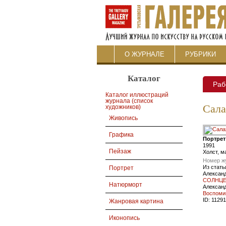
О ЖУРНАЛЕ
РУБРИКИ
Каталог
Раб
Каталог иллюстраций
журнала (список
Сала
художников)
Живопись
Графика
Портрет
1991
Пейзаж
Холст, м
Номер ж
Из стать
Портрет
Алексан
СОЛНЦЕ
Натюрморт
Алексан
Воспоми
ID:
11291
Жанровая картина
Иконопись