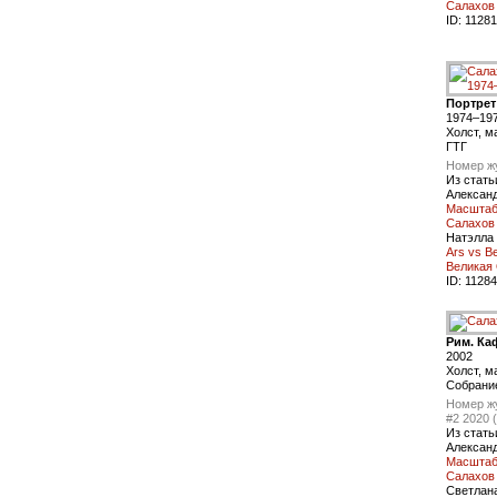
Салахов
ID:
11281
Портрет
1974–19
Холст, м
ГТГ
Номер ж
Из стать
Алексан
Масштаб 
Салахов
Натэлла
Ars vs B
Великая
ID:
11284
Рим. Ка
2002
Xолст, м
Собрани
Номер ж
#2 2020 
Из стать
Алексан
Масштаб 
Салахов
Светлан