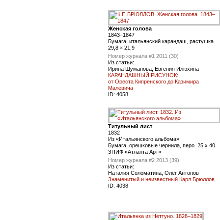
Женская голова
1843–1847
Бумага, итальянский карандаш, растушка.
29,8 × 21,9
Номер журнала:
#1 2011 (30)
Из статьи:
Ирина Шуманова, Евгения Илюхина
КАРАНДАШНЫЙ РИСУНОК:
от Ореста Кипренского до Казимира
Малевича
ID:
4058
Титульный лист
1832
Из «Итальянского альбома»
Бумага, орешковые чернила, перо. 25 x 40
ЗПИФ «Атланта Арт»
Номер журнала:
#2 2013 (39)
Из статьи:
Наталия Соломатина, Олег Антонов
Знаменитый и неизвестный Карл Брюллов
ID:
4038