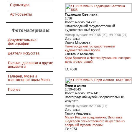
Скульптура
Арт-объекты
Гадающая Светлана
1836
Холст, масло. 94 × 81
Нижегородский государственный
Фотоматериалы
художественный музей
Номер журнала:
#4 2005 (09), #4 2008 (21)
Из статьи:
Документальные
Ирина Миронова
фотографии
Нижегородский государственный
художественный музей
Деятели искусства
Светлана Казакова
Карл Брюллов и Нестор Кукольник: история
двух иллюстраций
Письма, дневники и другие
документы
ID:
4066
Галереи, музеи и
выставочные залы Мира
Пери и ангел
Прочее
1839–1843
Холст, масло. 123×141,5
Волгоградский музей изобразительных
искусств
Номер журнала:
#2 2006 (11)
Из статьи:
Галина Андреева
Музеи России поздравляют. Выставка
шедевров отечественного искусства из
собраний музеев России
ID:
4073