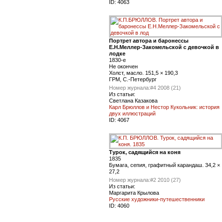
ID:
4063
Портрет автора и баронессы
Е.Н.Меллер-Закомельской с девочкой в
лодке
1830-е
Не окончен
Холст, масло. 151,5 × 190,3
ГРМ, С.-Петербург
Номер журнала:
#4 2008 (21)
Из статьи:
Светлана Казакова
Карл Брюллов и Нестор Кукольник: история
двух иллюстраций
ID:
4067
Турок, садящийся на коня
1835
Бумага, сепия, графитный карандаш. 34,2 ×
27,2
Номер журнала:
#2 2010 (27)
Из статьи:
Маргарита Крылова
Русские художники-путешественники
ID:
4060