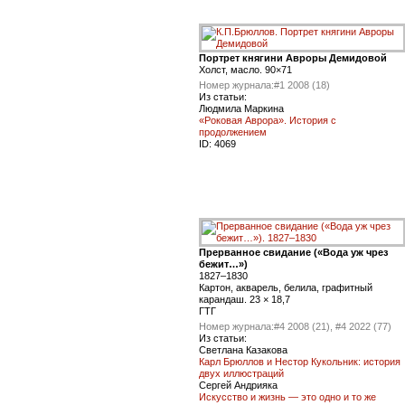
Портрет княгини Авроры Демидовой
Холст, масло. 90×71
Номер журнала:
#1 2008 (18)
Из статьи:
Людмила Маркина
«Роковая Аврора». История с
продолжением
ID:
4069
Прерванное свидание («Вода уж чрез
бежит…»)
1827–1830
Картон, акварель, белила, графитный
карандаш. 23 × 18,7
ГТГ
Номер журнала:
#4 2008 (21), #4 2022 (77)
Из статьи:
Светлана Казакова
Карл Брюллов и Нестор Кукольник: история
двух иллюстраций
Сергей Андрияка
Искусство и жизнь — это одно и то же