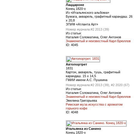
Лаццароне
Конец 1820-х
Из «Итальянского альбома»
Бумага, акварель, графитный карандаш. 26
x 20,8
ЗПИФ «Атланта Арт»
Номер журнала:
#2 2013 (39)
Из статьи:
Наталия Соломатина, Олег Антонов
Знаменитый и неизвестный Карл Брюллов
ID:
4045
Автопортрет
1831
Картон, акварель, тушь, графитный
карандаш. 15 x 14,5
ГМИИ имени А.С. Пушкина
Номер журнала:
#2 2013 (39), #2 2020 (67)
Из статьи:
Наталия Соломатина, Олег Антонов
Знаменитый и неизвестный Карл Брюллов
Эвелина Григорьева
Римская муза искусства с ароматом
горького кофе
ID:
4048
Итальянка из Санино
Конец 1820-х