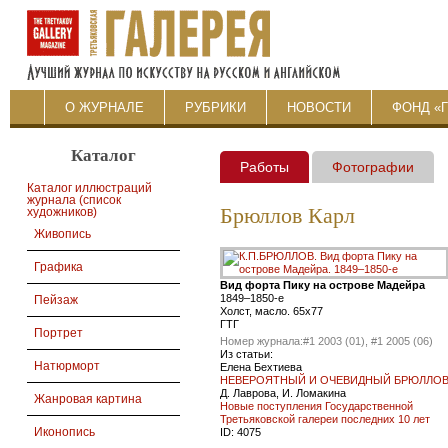
О ЖУРНАЛЕ
РУБРИКИ
НОВОСТИ
ФОНД «
Каталог
Работы
Фотографии
Каталог иллюстраций
журнала (список
Брюллов Карл
художников)
Живопись
Графика
Вид форта Пику на острове Мадейра
1849–1850-е
Пейзаж
Холст, масло. 65х77
ГТГ
Портрет
Номер журнала:
#1 2003 (01), #1 2005 (06)
Из статьи:
Натюрморт
Елена Бехтиева
НЕВЕРОЯТНЫЙ И ОЧЕВИДНЫЙ БРЮЛЛО
Д. Лаврова, И. Ломакина
Жанровая картина
Новые поступления Государственной
Третьяковской галереи последних 10 лет
Иконопись
ID:
4075