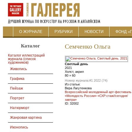
О ЖУРНАЛЕ
РУБРИКИ
НОВОСТИ
ФОНД «
Каталог
Семченко Ольга
Каталог иллюстраций
журнала (список
художников)
Светлый день
2021
Живопись
Холст, акрил
80 × 60
Графика
Номер журнала:
#1 2022 (74)
Из статьи:
Вера Лагутенкова
Пейзаж
Всероссийский молодежный арт-фестиваль
«Молодость России» «СХР:стаж//сегодня/
Портрет
завтра»
ID:
32002
Натюрморт
Жанровая картина
Иконопись