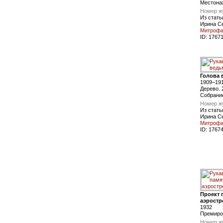
Местона
Номер ж
Из стать
Ирина С
Митроф
ID:
1767
Голова
1909–19
Дерево. 
Собрани
Номер ж
Из стать
Ирина С
Митроф
ID:
1767
Проект 
аэростр
1932
Премиров
Номер ж