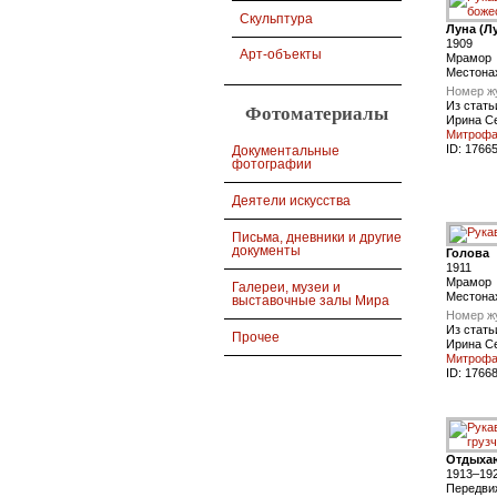
Скульптура
Луна (Л
1909
Арт-объекты
Мрамор
Местона
Номер ж
Из стать
Фотоматериалы
Ирина С
Митроф
ID:
1766
Документальные
фотографии
Деятели искусства
Письма, дневники и другие
документы
Голова
1911
Мрамор
Галереи, музеи и
Местона
выставочные залы Мира
Номер ж
Из стать
Прочее
Ирина С
Митроф
ID:
1766
Отдыха
1913–19
Передвиж