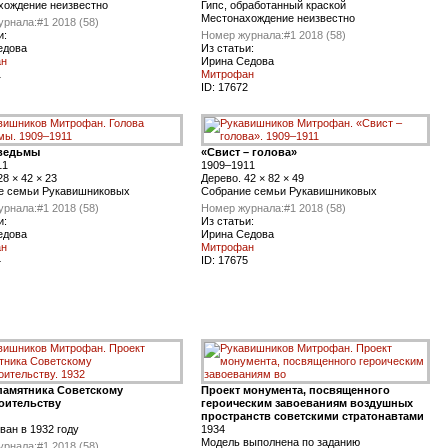
хождение неизвестно
Гипс, обработанный краской
Местонахождение неизвестно
урнала:
#1 2018 (58)
и:
Номер журнала:
#1 2018 (58)
едова
Из статьи:
ан
Ирина Седова
1
Митрофан
ID:
17672
 ведьмы
«Свист – голова»
11
1909–1911
28 × 42 × 23
Дерево. 42 × 82 × 49
е семьи Рукавишниковых
Собрание семьи Рукавишниковых
урнала:
#1 2018 (58)
Номер журнала:
#1 2018 (58)
и:
Из статьи:
едова
Ирина Седова
ан
Митрофан
4
ID:
17675
памятника Советскому
Проект монумента, посвященного
оительству
героическим завоеваниям воздушных
пространств советскими стратонавтами
ан в 1932 году
1934
Модель выполнена по заданию
урнала:
#1 2018 (58)