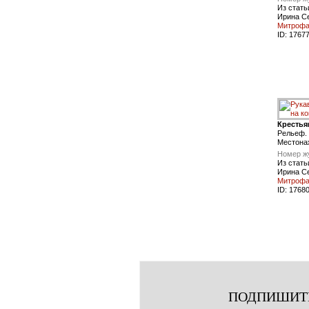
Из стать
Ирина С
Митроф
ID:
1767
Крестья
Рельеф. 
Местона
Номер ж
Из стать
Ирина С
Митроф
ID:
1768
ПОДПИШИТ