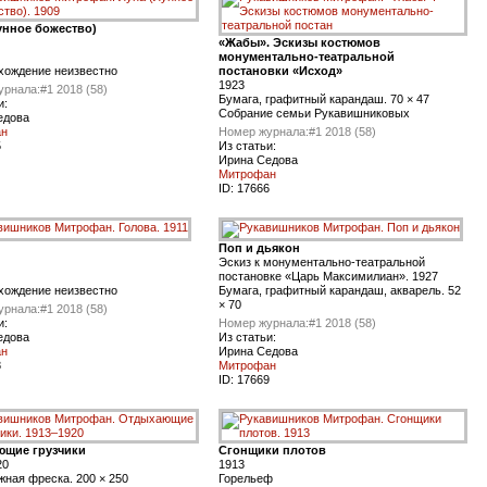
унное божество)
«Жабы». Эскизы костюмов
монументально-театральной
хождение неизвестно
постановки «Исход»
1923
урнала:
#1 2018 (58)
Бумага, графитный карандаш. 70 × 47
и:
Собрание семьи Рукавишниковых
едова
ан
Номер журнала:
#1 2018 (58)
5
Из статьи:
Ирина Седова
Митрофан
ID:
17666
Поп и дьякон
Эскиз к монументально-театральной
постановке «Царь Максимилиан». 1927
хождение неизвестно
Бумага, графитный карандаш, акварель. 52
× 70
урнала:
#1 2018 (58)
и:
Номер журнала:
#1 2018 (58)
едова
Из статьи:
ан
Ирина Седова
8
Митрофан
ID:
17669
ющие грузчики
Сгонщики плотов
20
1913
ная фреска. 200 × 250
Горельеф