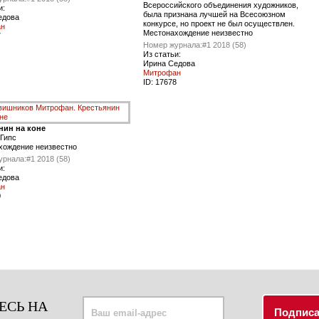
Всероссийского объединения художников,
и:
была признана лучшей на Всесоюзном
едова
конкурсе, но проект не был осуществлен.
ан
Местонахождение неизвестно
7
Номер журнала:
#1 2018 (58)
Из статьи:
Ирина Седова
Митрофан
ID:
17678
нин на коне
Гипс
хождение неизвестно
урнала:
#1 2018 (58)
и:
едова
ан
0
ЕСЬ НА