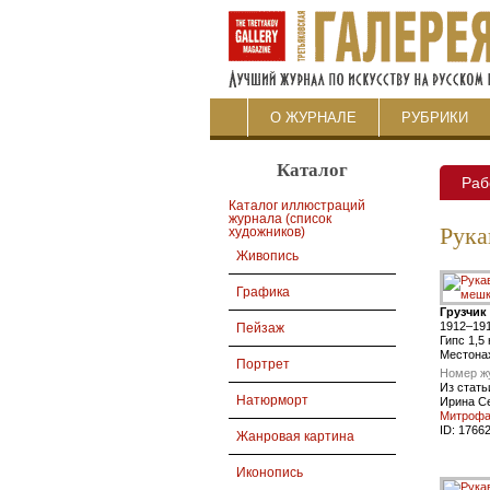
О ЖУРНАЛЕ
РУБРИКИ
Каталог
Раб
Каталог иллюстраций
журнала (список
Рук
художников)
Живопись
Графика
Грузчик
1912–19
Пейзаж
Гипс 1,5
Mестона
Портрет
Номер ж
Из стать
Натюрморт
Ирина С
Митроф
ID:
1766
Жанровая картина
Иконопись