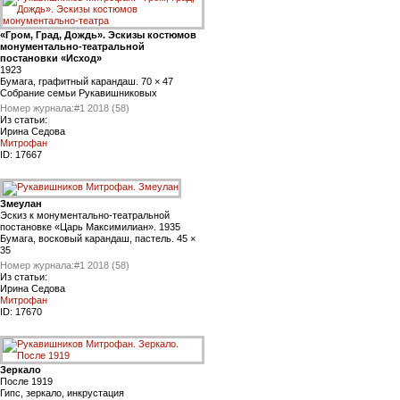
«Гром, Град, Дождь». Эскизы костюмов
монументально-театральной
постановки «Исход»
1923
Бумага, графитный карандаш. 70 × 47
Собрание семьи Рукавишниковых
Номер журнала:
#1 2018 (58)
Из статьи:
Ирина Седова
Митрофан
ID:
17667
Змеулан
Эскиз к монументально-театральной
постановке «Царь Максимилиан». 1935
Бумага, восковый карандаш, пастель. 45 ×
35
Номер журнала:
#1 2018 (58)
Из статьи:
Ирина Седова
Митрофан
ID:
17670
Зеркало
После 1919
Гипс, зеркало, инкрустация