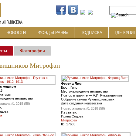
НОВОСТИ
ФОНД «ГРАНИ»
ПОДПИСКА
ГДЕ КУПИ
оты
Фотографии
авишников Митрофан
Ференц Лист
 с мешком
Бюст. Гипс
13
Местонахождение неизвестно
 натуры
Повтор в граните — А.И. Рукавишников
хождение неизвестно
Собрание семьи Рукавишниковых
Дата создания неизвестна
урнала:
#1 2018 (58)
и:
Номер журнала:
#1 2018 (58)
едова
Из статьи:
ан
Ирина Седова
2
Митрофан
ID:
17663